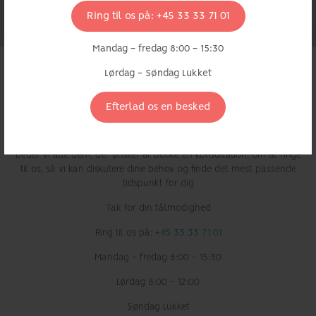
omkostninger.
Ring til os på: +45 33 33 71 01
Mandag - fredag 8:00 - 15:30
Lørdag - Søndag Lukket
Ring for at bestille din første konsultation.
Vi har for nylig overtaget behandlingen af en anden kliniks
Efterlad os en besked
patienter og har mere travlt end normalt.
Så vi kan opretholde den højeste kvalitet af patientbehandling,
beder vi alle dem, der ønsker at booke en konsultation, om at ringe
til os, så vi kan diskutere dine behov og finde det mest passende
tidspunkt for dig
Tak for din tålmodighed
Ring til os på:
+45 33 33 71 01
Mandag - fredag 8:00 - 15:30
Lørdag 8:00 - 12:00
Søndag Lukket