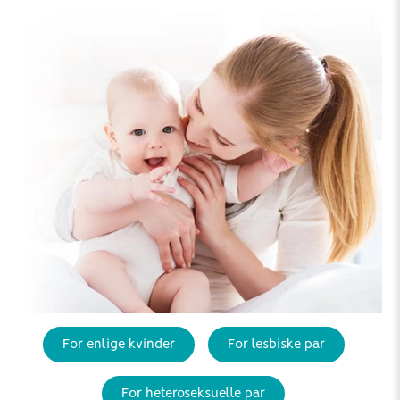
For enlige kvinder
For lesbiske par
For heteroseksuelle par