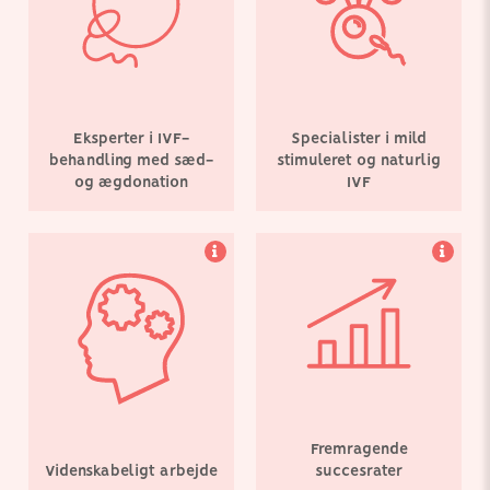
arbejder hårdt på fortsat
konsekvent at have
at udvikle og skabe
opnået fremragende
fremskridt i
succesrate for
fertilitetsbehandling.
fertilitetsbehandling på
tværs af alle
aldersgrupper.
Eksperter i IVF-
Specialister i mild
behandling med sæd-
stimuleret og naturlig
og ægdonation
IVF
Vores klinik ligger i
centrum af København.
Vi giver kvinder fra hele
Europa adgang til en
bred vifte af
fertilitetsbehandlinger og
stræber efter at gøre din
fertilitetsrejse så enkel
som muligt.
Fremragende
Videnskabeligt arbejde
succesrater