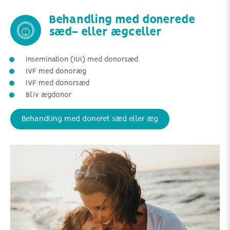
Behandling med donerede
sæd- eller ægceller
Insemination (IUI) med donorsæd
IVF med donoræg
IVF med donorsæd
Bliv ægdonor
Behandling med doneret sæd eller æg