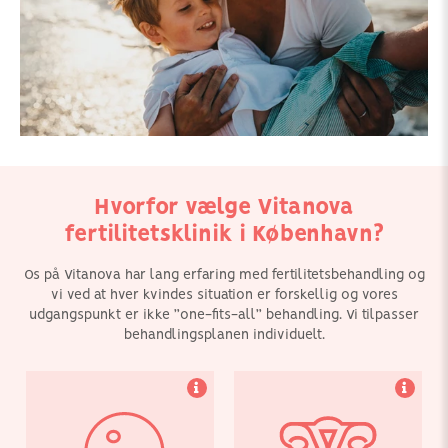
Vi har over 15 års erfaring
Alle i vores
med at hjælpe enlige
behandlingsteam er
kvinder og par med brug
uddannet og vejledesi
af æg- eller sæddonor
mild stimuleret og
for at opfylde deres drøm
naturlig cyklus.
om at skabe en familie.
Hvorfor vælge Vitanova
fertilitetsklinik i København?
Os på Vitanova har lang erfaring med fertilitetsbehandling og
vi ved at hver kvindes situation er forskellig og vores
udgangspunkt er ikke ”one-fits-all” behandling. Vi tilpasser
behandlingsplanen individuelt.
Vores medicinske team
Vi er meget stolte over