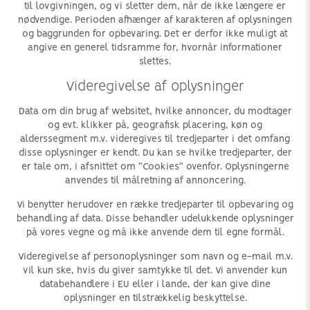
til lovgivningen, og vi sletter dem, når de ikke længere er
nødvendige. Perioden afhænger af karakteren af oplysningen
og baggrunden for opbevaring. Det er derfor ikke muligt at
angive en generel tidsramme for, hvornår informationer
slettes.
Videregivelse af oplysninger
Data om din brug af websitet, hvilke annoncer, du modtager
og evt. klikker på, geografisk placering, køn og
alderssegment m.v. videregives til tredjeparter i det omfang
disse oplysninger er kendt. Du kan se hvilke tredjeparter, der
er tale om, i afsnittet om ”Cookies” ovenfor. Oplysningerne
anvendes til målretning af annoncering.
Vi benytter herudover en række tredjeparter til opbevaring og
behandling af data. Disse behandler udelukkende oplysninger
på vores vegne og må ikke anvende dem til egne formål.
Videregivelse af personoplysninger som navn og e-mail m.v.
vil kun ske, hvis du giver samtykke til det. Vi anvender kun
databehandlere i EU eller i lande, der kan give dine
oplysninger en tilstrækkelig beskyttelse.