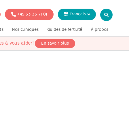
+45 33 33 71 01
Français
Dansk
ts
Nos cliniques
Guides de fertilité
À propos
English
Italiano
es à vous aider!
En savoir plus
tion
Tests génétiques
Presse
Svenska
Deutsch
 fertilité pour
ataires
 fertilité pour
iens
 fertilité pour
rosexuels