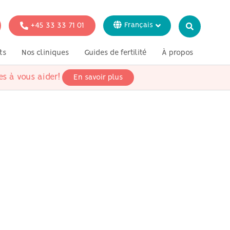
+45 33 33 71 01
Français
Dansk
ts
Nos cliniques
Guides de fertilité
À propos
English
Italiano
es à vous aider!
En savoir plus
tion
Tests génétiques
Presse
Svenska
Deutsch
 fertilité pour
ataires
 fertilité pour
iens
 fertilité pour
rosexuels