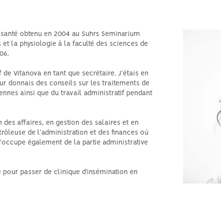
Hyperthyroïdie et fertilité
Azoospermie et stérilité
 et santé obtenu en 2004 au Suhrs Seminarium
masculine générale
s et la physiologie à la faculté des sciences de
06.
 de Vitanova en tant que secrétaire. J'étais en
eur donnais des conseils sur les traitements de
iennes ainsi que du travail administratif pendant
n des affaires, en gestion des salaires et en
rôleuse de l'administration et des finances où
 m'occupe également de la partie administrative
 pour passer de clinique d’insémination en