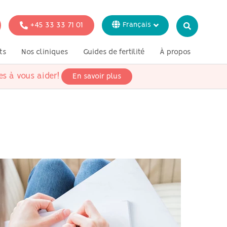
+45 33 33 71 01
Français
Dansk
ts
Nos cliniques
Guides de fertilité
À propos
English
Italiano
es à vous aider!
En savoir plus
tion
Tests génétiques
Presse
Svenska
Deutsch
 fertilité pour
ataires
 fertilité pour
iens
 fertilité pour
rosexuels