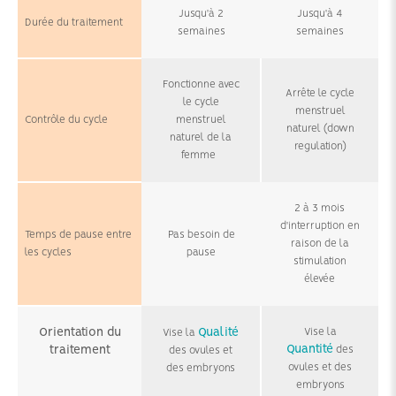
Jusqu'à 2
Jusqu'à 4
Durée du traitement
semaines
semaines
Fonctionne avec
Arrête le cycle
le cycle
menstruel
Contrôle du cycle
menstruel
naturel (down
naturel de la
regulation)
femme
2 à 3 mois
d'interruption en
Temps de pause entre
Pas besoin de
raison de la
les cycles
pause
stimulation
élevée
Orientation du
Qualité
Vise la
Vise la
Quantité
traitement
des
des ovules et
ovules et des
des embryons
embryons