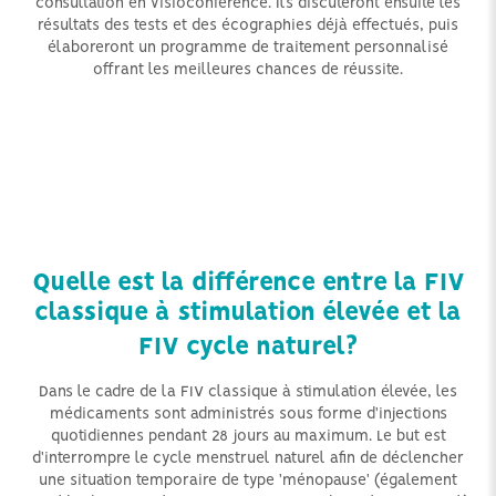
une
consultation en visioconférence. Ils discuteront ensuite les
at.
résultats des tests et des écographies déjà effectués, puis
pr
élaboreront un programme de traitement personnalisé
à
 de
offrant les meilleures chances de réussite.
v
tif
ê
Quelle est la différence entre la FIV
classique à stimulation élevée et la
FIV cycle naturel?
Dans le cadre de la FIV classique à stimulation élevée, les
médicaments sont administrés sous forme d'injections
quotidiennes pendant 28 jours au maximum. Le but est
d'interrompre le cycle menstruel naturel afin de déclencher
une situation temporaire de type 'ménopause' (également