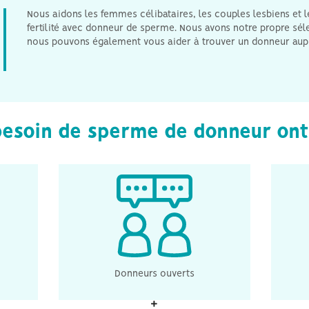
Nous aidons les femmes célibataires, les couples lesbiens et 
fertilité avec donneur de sperme. Nous avons notre propre sél
nous pouvons également vous aider à trouver un donneur aup
esoin de sperme de donneur ont 
a
Dans le cadre du don de sperme
Le 
erme
ouvert, les enfants issus de ce
l
fère
don ont la possibilité, une fois
c
 que
qu'ils ont atteint l'âge de 18 ans,
org
n'ont
de contacter la clinique et obtenir
le 
ves à
des informations sur l'identité du
ce 
Donneurs ouverts
donneur. Par contre, les parents
lors
de l'enfant n'ont pas le droit de
d
faire cette démarche à la place de