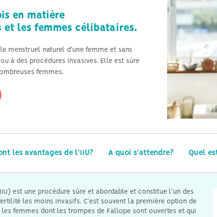
Hyperthyroïdie et fertilité
is en matière
s et les femmes célibataires.
Azoospermie et stérilité
masculine générale
ycle menstruel naturel d'une femme et sans
ou à des procédures invasives. Elle est sûre
e nombreuses femmes.
ont les avantages de l'IIU?
A quoi s'attendre?
Quel es
IIU) est une procédure sûre et abordable et constitue l'un des
ertilité les moins invasifs. C'est souvent la première option de
 les femmes dont les trompes de Fallope sont ouvertes et qui