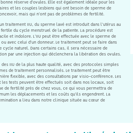
 bonne réserve d'ovules. Elle est également idéale pour les
ires et les couples lesbiens qui ont besoin de sperme de
ncevoir, mais qui n'ont pas de problèmes de fertilité.
un traitement IIU, du sperme lavé est introduit dans l'utérus au
fertile du cycle menstruel de la patiente. La procédure est
ile et indolore. L'IIU peut être effectuée avec le sperme de
 ou avec celui d'un donneur. Le traitement peut se faire dans
e cycle naturel. Dans certains cas, il sera nécessaire de
tion par une injection qui déclenchera la libération des ovules.
des IIU de la plus haute qualité, avec des protocoles simples
L'IIU est la forme la plus
L'IIU est la forme de
es de traitement personnalisés. Le traitement peut être
sûre de traitement de
procréation assistée la
ière flexible, avec des consultations par visio-conférence. Les
fertilité. Elle ne nécessite
plus abordable.
que peu ou pas de
les tests peuvent être effectués soit dans nos locaux, soit
médicaments, évitant
e de fertilité près de chez vous, ce qui vous permettra de
ainsi le risque d'effets
mum les déplacements et les coûts qu'ils engendrent. La
secondaires potentiels
liés à certaines formes
émination a lieu dans notre clinique située au cœur de
de FIV.