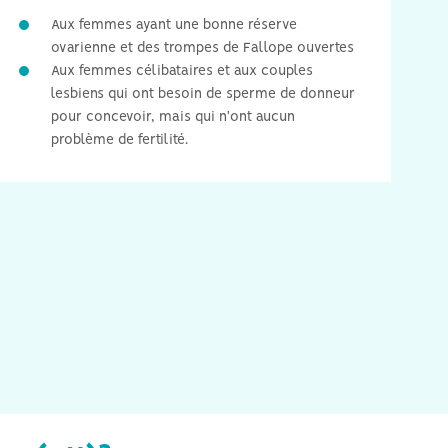
Aux femmes ayant une bonne réserve
ovarienne et des trompes de Fallope ouvertes
Aux femmes célibataires et aux couples
lesbiens qui ont besoin de sperme de donneur
pour concevoir, mais qui n'ont aucun
problème de fertilité.
Il n'y a pas de
prélèvement d'ovules avec
l'IIU, ce qui signifie pas
de sédation, ni de
procédures médicales
invasives.