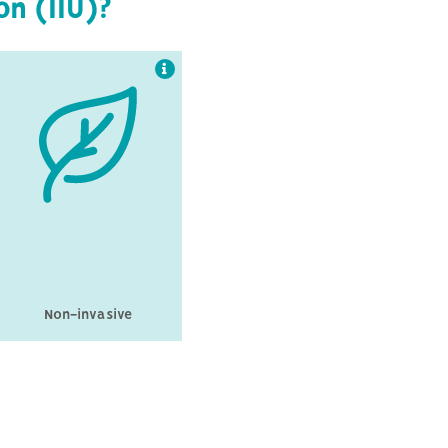
on (IIU)?
Non-invasive