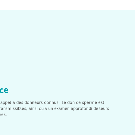
couples hétérosexuels peuvent
également faire appel à un
neur privé, dans le cas où ce
dernier n'aura aucune
responsabilité juridique ou
financière envers l'enfant.
ce
e appel à des donneurs connus. Le don de sperme est
nsmissibles, ainsi qu'à un examen approfondi de leurs
res.