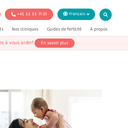
+45 33 33 71 01
Français
Dansk
ts
Nos cliniques
Guides de fertilité
À propos
English
Italiano
es à vous aider!
En savoir plus
tion
Tests génétiques
Presse
Svenska
Deutsch
 fertilité pour
ataires
 fertilité pour
iens
 fertilité pour
rosexuels