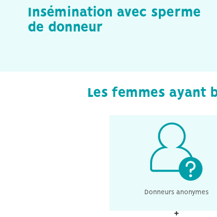
Insémination avec sperme
de donneur
Les femmes ayant b
Au Danemark, vous avez l
possibilité de choisir du sp
donné par un homme qui pré
rester anonyme. Ceci signifie
ni les parents, ni la clinique, 
accès aux informations relati
Donneurs anonymes
leur identité.