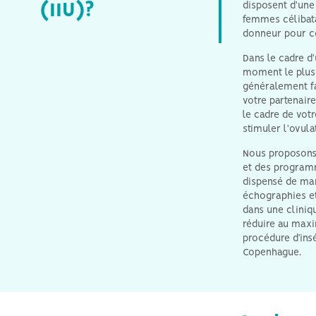
(IIU)?
disposent d'une
femmes célibata
donneur pour co
Dans le cadre d'
moment le plus 
généralement fac
votre partenaire
le cadre de votr
stimuler l'ovula
Nous proposons 
L'IIU est le traitement
et des programm
parfait pour les femmes
dispensé de man
célibataires et les
couples lesbiens qui
échographies et 
disposent d'une bonne
dans une cliniqu
réserve d'ovules et de
réduire au maxi
trompes de Fallope
ouvertes.
procédure d’ins
Copenhague.