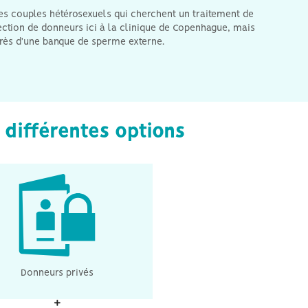
les couples hétérosexuels qui cherchent un traitement de
ection de donneurs ici à la clinique de Copenhague, mais
rès d'une banque de sperme externe.
différentes options
don privé concerne davantage
es mères célibataires et les
ouples lesbiens. Il peut être
anisé lorsque le donneur sera
père légal de votre bébé. Dans
cas, celui-ci doit être présent
Donneurs privés
 de la consultation initiale afin
e discuter de la procédure.