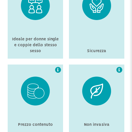
La procedura IUI è la
La procedura IUI non
forma di riproduzione
comprende il prelievo
assistita dal costo più
dell’ovulo, questo
contenuto.
significa che non è
necessaria alcuna
anestesia né procedura
medica invasiva.
Ideale per donne single
e coppie dello stesso
sesso
Sicurezza
Prezzo contenuto
Non invasiva