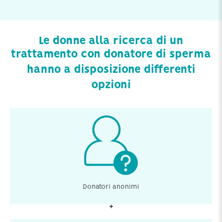
Le donne alla ricerca di un
trattamento con donatore di sperma
hanno a disposizione differenti
opzioni
In Danimarca è possibile scegliere lo sperma donato
da un uomo che preferisce rimanere anonimo, questo
significa che genitori e clinica non hanno facoltà di
accedere alle informazioni identificative.
Donatori anonimi