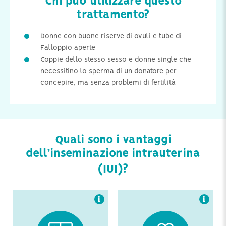
Chi può utilizzare questo
trattamento?
Donne con buone riserve di ovuli e tube di
Falloppio aperte
Coppie dello stesso sesso e donne single che
La procedura IUI è
La procedura IUI è la
necessitino lo sperma di un donatore per
perfetta per coppie dello
forma più sicura di
stesso sesso e donne
trattamento per la
concepire, ma senza problemi di fertilità
single con buone riserve
fertilità. Non impone
di ovuli e tube di
l’utilizzo di farmaci o ne
Falloppio aperte.
comprende una
somministrazione
ridotta, evitando così il
rischio di potenziali
effetti collaterali
Quali sono i vantaggi
relazionati ad alcune
forme...
dell’inseminazione intrauterina
(IUI)?