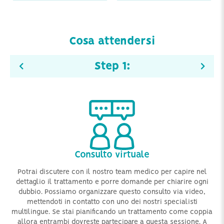
Cosa attendersi
Step
1
:
Consulto virtuale
asa
Potrai discutere con il nostro team medico per capire nel
A
Nel
dettaglio il trattamento e porre domande per chiarire ogni
c
dubbio. Possiamo organizzare questo consulto via video,
p
Ti
mettendoti in contatto con uno dei nostri specialisti
e e-
multilingue. Se stai pianificando un trattamento come coppia
allora entrambi dovreste partecipare a questa sessione. A