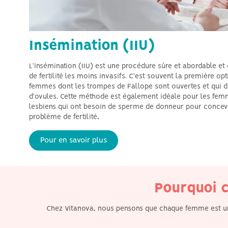
Insémination (IIU)
L'insémination (IIU) est une procédure sûre et abordable et 
de fertilité les moins invasifs. C'est souvent la première op
femmes dont les trompes de Fallope sont ouvertes et qui d
d'ovules. Cette méthode est également idéale pour les femm
lesbiens qui ont besoin de sperme de donneur pour concevo
problème de fertilité
.
Depuis plus de 15 ans et
ce à travers toute
l'europe, nous aidons
Pour en savoir plus
nos patients à
concrétiser leur rêve de
devenir parent en leur
offrant la possibilité
d'utiliser nos services de
donneurs.
Pourquoi c
Chez Vitanova, nous pensons que chaque femme est uniq