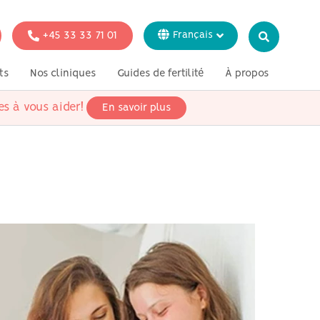
+45 33 33 71 01
Français
Dansk
ts
Nos cliniques
Guides de fertilité
À propos
English
Italiano
es à vous aider!
En savoir plus
tion
Tests génétiques
Presse
Svenska
Deutsch
 fertilité pour
ataires
 fertilité pour
iens
 fertilité pour
rosexuels