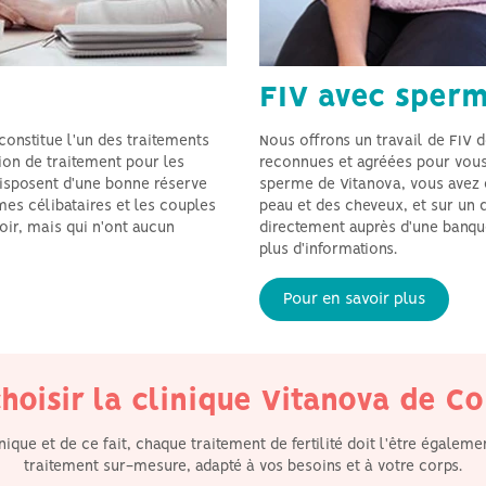
FIV avec sper
constitue l'un des traitements
Nous offrons un travail de FIV
tion de traitement pour les
reconnues et agréées pour vous 
isposent d'une bonne réserve
sperme de Vitanova, vous avez d
es célibataires et les couples
peau et des cheveux, et sur un
ir, mais qui n'ont aucun
directement auprès d'une banqu
plus d'informations.
Il est tout naturel que les
Nous sommes fiers des
deux partenaires
résultats obtenus grâce à
souhaitent être
nos traitements:
Pour en savoir plus
impliquées et nous
résultats excellents et
veillons à ce que
constants quel que soit
chacune d’elle se sente
le groupe d'âge.
soutenue à chaque étape
de la procédure.
hoisir la clinique Vitanova de 
ue et de ce fait, chaque traitement de fertilité doit l'être égaleme
traitement sur-mesure, adapté à vos besoins et à votre corps.