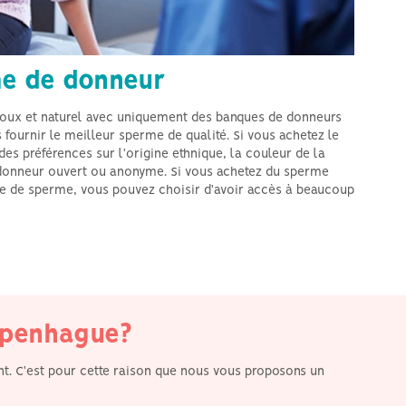
me de donneur
 doux et naturel avec uniquement des banques de donneurs
fournir le meilleur sperme de qualité. Si vous achetez le
es préférences sur l'origine ethnique, la couleur de la
 donneur ouvert ou anonyme. Si vous achetez du sperme
e de sperme, vous pouvez choisir d'avoir accès à beaucoup
Nous nous trouvons dans
la ville de Copenhague.
Des femmes venant de
toute l'Europe viennent
dans notre clinique pour
recevoir un de nos
traitements. Nous
veillons à ce que
chacune d'elles vivent
Copenhague?
une expérience aussi
simple et sereine qu...
nt. C'est pour cette raison que nous vous proposons un