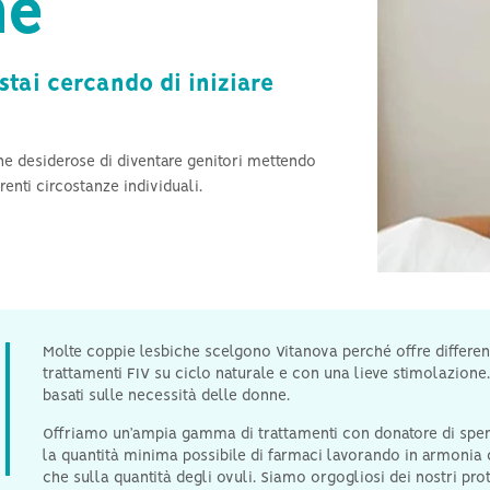
he
Infertilità negli uomini
Ipertiroidismo e fertilità
stai cercando di iniziare
Azoospermia e informazioni
generali sull’infertilità maschile
he desiderose di diventare genitori mettendo
renti circostanze individuali.
Molte coppie lesbiche scelgono Vitanova perché offre differenti 
trattamenti FIV su ciclo naturale e con una lieve stimolazione.
basati sulle necessità delle donne.
Offriamo un’ampia gamma di trattamenti con donatore di sperm
la quantità minima possibile di farmaci lavorando in armonia c
che sulla quantità degli ovuli. Siamo orgogliosi dei nostri prot