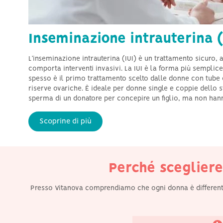
Inseminazione intrauterina (
L’inseminazione intrauterina (IUI) è un trattamento sicuro, 
comporta interventi invasivi. La IUI è la forma più semplice 
spesso è il primo trattamento scelto dalle donne con tube 
riserve ovariche. È ideale per donne single e coppie dello 
Vantiamo oltre 15 anni di
sperma di un donatore per concepire un figlio, ma non hanno
esperienza aiutando
pazienti di tutta Europa
ad accedere ai servizi di
Scoprine di più
donazione di ovuli e
sperma per realizzare il
proprio sogno di
concepire un figlio.
Perché scegliere
Presso Vitanova comprendiamo che ogni donna è differente e 