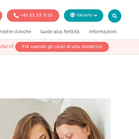
+45 33 33 71 01
Italiano
Dansk
nostre cliniche
Guide alla fertilità
Informazioni
English
Svenska
tarvi!
FIV usando gli ovuli di una donatrice
azione
Test genetici
Stampa
Français
Deutsch
donne single
coppie lesbiche
coppie