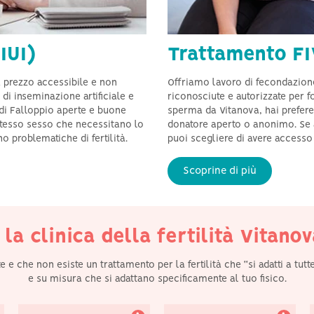
IUI)
Trattamento FI
a prezzo accessibile e non
Offriamo lavoro di fecondazione
di inseminazione artificiale e
riconosciute e autorizzate per fo
di Falloppio aperte e buone
sperma da Vitanova, hai preferen
stesso sesso che necessitano lo
donatore aperto o anonimo. Se 
Comprendiamo che
Siamo davvero orgogliosi
 problematiche di fertilità.
puoi scegliere di avere accesso
entrambi i partner
di aver raggiunto dei
desiderano essere
tassi di successo
totalmente coinvolti e
eccellenti e consistenti
Scoprine di più
assistiamo entrambi
nei trattamenti per la
durante ogni fase del
fertilità in tutti i gruppi
percorso.
di età.
 la clinica della fertilità Vitan
che non esiste un trattamento per la fertilità che “si adatti a tutt
e su misura che si adattano specificamente al tuo fisico.