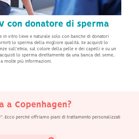
V con donatore di sperma
 in vitro lieve e naturale solo con banche di donatori
rnirti lo sperma della migliore qualità. Se acquisti lo
ze sull'etnia, sul colore della pelle e dei capelli e su un
acquisti lo sperma direttamente da una banca del seme,
Siamo situati a
 a molte più informazioni.
Copenhagen e mettiamo
a disposizione delle
donne di tutta Europa
un’ampia gamma di
trattamenti per la
fertilità lavorando senza
sosta per semplificare al
massimo il percorso
delle pazienti.
ova a Copenhagen?
e”. Ecco perché offriamo piani di trattamento personalizzati