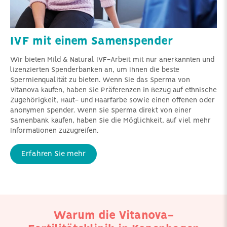
IVF mit einem Samenspender
Wir bieten Mild & Natural IVF-Arbeit mit nur anerkannten und
lizenzierten Spenderbanken an, um Ihnen die beste
Spermienqualität zu bieten. Wenn Sie das Sperma von
Vitanova kaufen, haben Sie Präferenzen in Bezug auf ethnische
Zugehörigkeit, Haut- und Haarfarbe sowie einen offenen oder
anonymen Spender. Wenn Sie Sperma direkt von einer
Samenbank kaufen, haben Sie die Möglichkeit, auf viel mehr
Informationen zuzugreifen.
Erfahren Sie mehr
Wir verfügen über mehr
Wir verstehen, dass
Warum die Vitanova-
als 15 Jahre Erfahrung
beide Partnerinnen voll
darin, Patientinnen aus
einbezogen werden