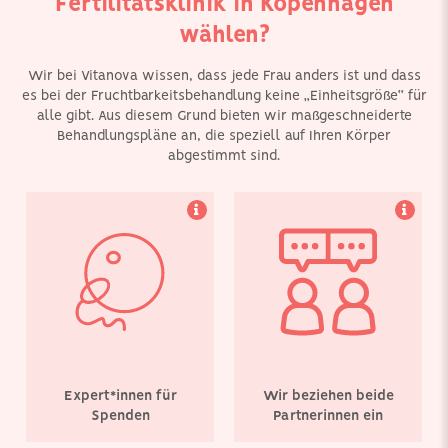
Fertilitätsklinik in Kopenhagen
ganz Europa den Zugang
wollen, und wir werden
zu Eizell- und
Sie beide bei jedem
wählen?
Samenspenden zu
Schritt unterstützen.
erleichtern, um ihren
Traum von einem Kind zu
Wir bei Vitanova wissen, dass jede Frau anders ist und dass
erfüllen.
es bei der Fruchtbarkeitsbehandlung keine „Einheitsgröße“ für
alle gibt. Aus diesem Grund bieten wir maßgeschneiderte
Behandlungspläne an, die speziell auf Ihren Körper
abgestimmt sind.
Wir sind sehr stolz
Wir haben unseren Sitz
darauf, dass wir
in Kopenhagen. Wir
durchweg hervorragende
bieten Frauen aus ganz
Erfolgsraten bei der
Europa Zugang zu einer
Fertilitätsbehandlung in
breiten Palette von
allen Altersgruppen
Fruchtbarkeitsbehandlungen
erzielt haben.
und bemühen uns, den
Weg für die Patientinnen
so einfach wie möglich
zu gestalten.
Expert*innen für
Wir beziehen beide
Spenden
Partnerinnen ein