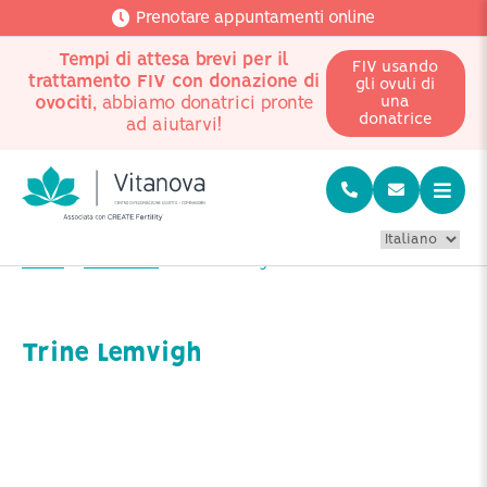
Prenotare appuntamenti online
Tempi di attesa brevi per il
FIV usando
trattamento FIV con donazione di
gli ovuli di
ovociti
, abbiamo donatrici pronte
una
donatrice
ad aiutarvi!
Home
Chi siamo?
Trine Lemvigh
Trine Lemvigh