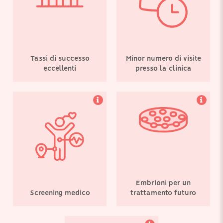
dettaglio, e i donatori/le
ciclo di trattamento
donatrici devono
possono essere congelati
compilare dei questionari
e stoccati in modo che tu
medici e genetici
possa utilizzarli in futuro.
completi, oltre a
sottoporsi a esami del
sangue.
Tassi di successo
Minor numero di visite
eccellenti
presso la clinica
Siamo orgogliosi della
nostra banca di
donatrici disposte a
donare volontariamente i
propri ovociti presso
Vitanova.
Embrioni per un
Screening medico
trattamento futuro