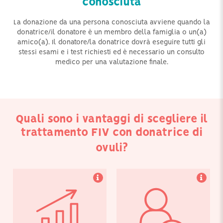
conosciuta
La donazione da una persona conosciuta avviene quando la
donatrice/il donatore è un membro della famiglia o un(a)
amico(a). Il donatore/la donatrice dovrà eseguire tutti gli
I tassi di successo della
Scegliendo di inviare lo
donazione di ovuli
sperma del proprio
stessi esami e i test richiesti ed è necessario un consulto
tendono ad essere
partner, oppure
medico per una valutazione finale.
eccellenti, dato che gli
utilizzando una banca
ovociti vengono donati
del seme per la
da donne in piena salute
donazione, puoi ridurre
che offrono ovuli di
le tue visite presso la
altissima qualità.
clinica ad un solo
viaggio.
Quali sono i vantaggi di scegliere il
trattamento FIV con donatrice di
ovuli?
La donazione è
Tutti gli embrioni creati e
regolamentata in ogni
non utilizzati durante un