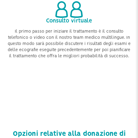
Consulto virtuale
o
Il primo passo per iniziare il trattamento è il consulto
P
telefonico o video con il nostro team medico multilingue. In
di
o
questo modo sarà possibile discutere i risultati degli esami e
la
opo
delle ecografie eseguite precedentemente per poi pianificare
a,
il trattamento che offra le migliori probabilità di successo.
a
i
de
di
la
Opzioni relative alla donazione di