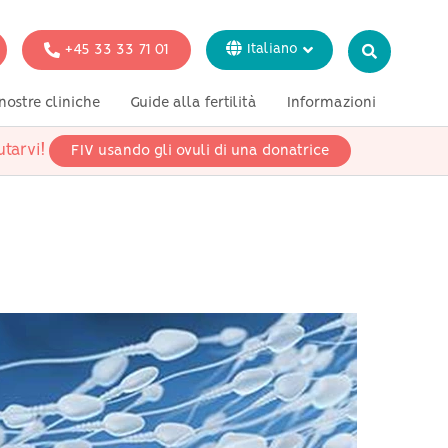
+45 33 33 71 01
Italiano
Dansk
nostre cliniche
Guide alla fertilità
Informazioni
English
Svenska
tarvi!
FIV usando gli ovuli di una donatrice
azione
Test genetici
Stampa
Français
Deutsch
donne single
coppie lesbiche
coppie