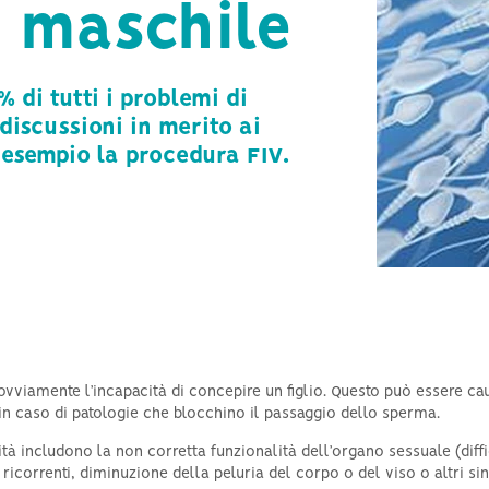
tà maschile
Infertilità negli uomini
Ipertiroidismo e fertilità
Azoospermia e informazioni
% di tutti i problemi di
generali sull’infertilità maschile
 discussioni in merito ai
d esempio la procedura FIV.
 ovviamente l’incapacità di concepire un figlio. Questo può essere cau
e in caso di patologie che blocchino il passaggio dello sperma.
lità includono la non corretta funzionalità dell’organo sessuale (dif
rie ricorrenti, diminuzione della peluria del corpo o del viso o altr