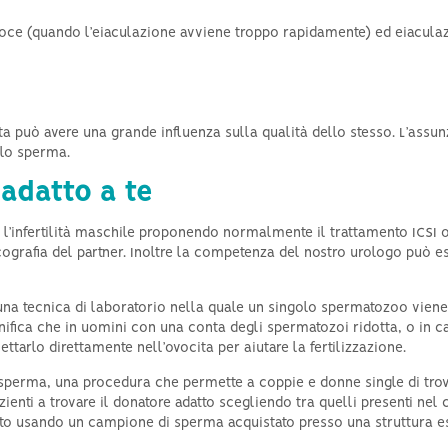
coce (quando l’eiaculazione avviene troppo rapidamente) ed eiacula
ta può avere una grande influenza sulla qualità dello stesso. L’assunzi
llo sperma.
 adatto a te
l’infertilità maschile proponendo normalmente il trattamento ICSI o
ografia del partner. Inoltre la competenza del nostro urologo può esse
una tecnica di laboratorio nella quale un singolo spermatozoo viene i
ignifica che in uomini con una conta degli spermatozoi ridotta, o in
tarlo direttamente nell’ovocita per aiutare la fertilizzazione.
i sperma, una procedura che permette a coppie e donne single di trova
ienti a trovare il donatore adatto scegliendo tra quelli presenti nel 
mento usando un campione di sperma acquistato presso una struttura e