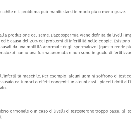
maschile e il problema può manifestarsi in modo più o meno grave.
alla produzione del seme. L’azoospermia viene definita da livelli imp
 ed è causa del 20% dei problemi di infertilità nelle coppie. Esiston
 causati da una motilità anormale degli spermatozoi (questo rende più d
rmatozoi hanno una forma anomala e non sono in grado di fertilizzare
ll’infertilità maschile. Per esempio, alcuni uomini soffrono di testi
causato da tumori o difetti congeniti. In alcuni casi i piccoli dotti al
ato.
ibrio ormonale o in caso di livelli di testosterone troppo bassi. Gli s
.