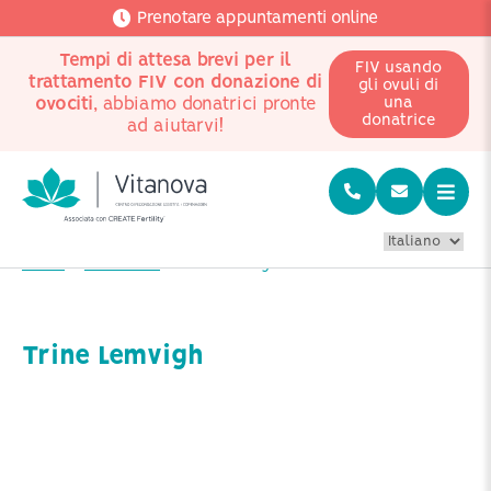
Prenotare appuntamenti online
Tempi di attesa brevi per il
FIV usando
trattamento FIV con donazione di
gli ovuli di
ovociti
, abbiamo donatrici pronte
una
donatrice
ad aiutarvi!
Home
Chi siamo?
Trine Lemvigh
Trine Lemvigh