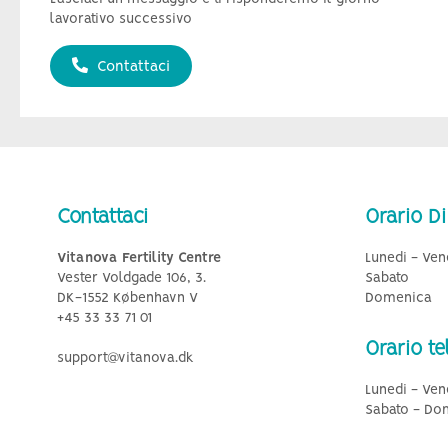
lavorativo successivo
Contattaci
Contattaci
Orario Di
Vitanova Fertility Centre
Lunedi - Ven
Vester Voldgade 106, 3.
Sabato
DK-1552 København V
Domenica
+45 33 33 71 01
Orario te
support@vitanova.dk
Lunedi - Ven
Sabato - Do