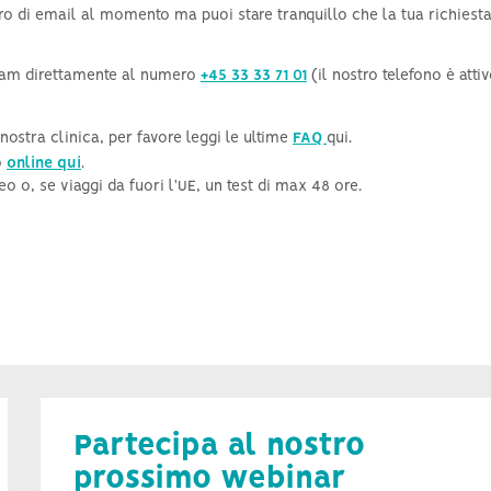
o di email al momento ma puoi stare tranquillo che la tua richiesta
Infertilità negli uomini
Ipertiroidismo e fertilità
 team direttamente al numero
+45 33 33 71 01
(il nostro telefono è attivo
Azoospermia e informazioni
generali sull’infertilità maschile
nostra clinica, per favore leggi le ultime
FAQ
qui.
o
online qui
.
 o, se viaggi da fuori l'UE, un test di max 48 ore.
Partecipa al nostro
prossimo webinar