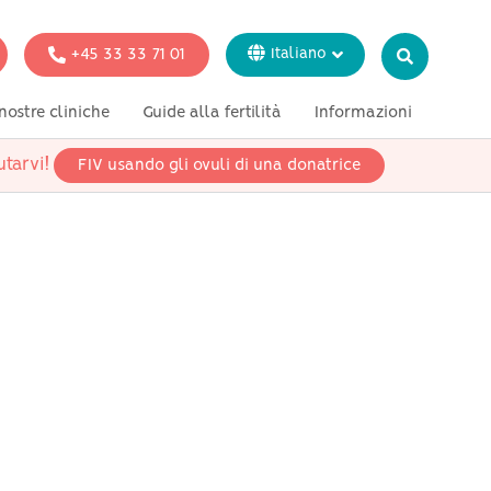
+45 33 33 71 01
Italiano
Dansk
nostre cliniche
Guide alla fertilità
Informazioni
Svenska
Français
tarvi!
FIV usando gli ovuli di una donatrice
azione
Test genetici
Stampa
Deutsch
donne single
coppie lesbiche
coppie