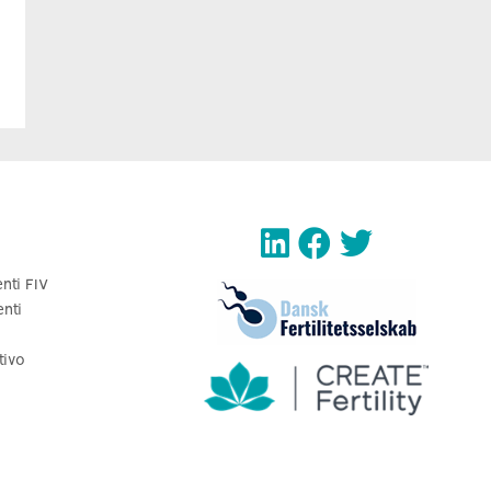
enti FIV
enti
tivo