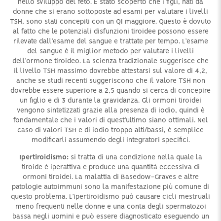
nello sviluppo del feto. È stato scoperto che i figli, nati da
donne che si erano sottoposte ad esami per valutare i livelli
TSH, sono stati concepiti con un QI maggiore. Questo è dovuto
al fatto che le potenziali disfunzioni tiroidee possono essere
rilevate dall’esame del sangue e trattate per tempo. L’esame
del sangue è il miglior metodo per valutare i livelli
dell’ormone tiroideo. La scienza tradizionale suggerisce che
il livello TSH massimo dovrebbe attestarsi sul valore di 4,2,
anche se studi recenti suggeriscono che il valore TSH non
dovrebbe essere superiore a 2,5 quando si cerca di concepire
un figlio e di 3 durante la gravidanza. Gli ormoni tiroidei
vengono sintetizzati grazie alla presenza di iodio, quindi è
fondamentale che i valori di quest’ultimo siano ottimali. Nel
caso di valori TSH e di iodio troppo alti/bassi, è semplice
modificarli assumendo degli integratori specifici.
Ipertiroidismo:
si tratta di una condizione nella quale la
tiroide è iperattiva e produce una quantità eccessiva di
ormoni tiroidei. La malattia di Basedow-Graves e altre
patologie autoimmuni sono la manifestazione più comune di
questo problema. L’ipertiroidismo può causare cicli mestruali
meno frequenti nelle donne e una conta degli spermatozoi
bassa negli uomini e può essere diagnosticato eseguendo un