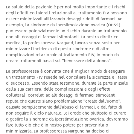
La salute della paziente è per noi molto importante e i rischi
degli effetti collaterali relazionati al trattamento FIV possono
essere minimizzati utilizzando dosaggi ridotti di farmaci. Ad
esempio, la sindrome da iperstimolazione ovarica (OHSS)
può essere potenzialmente un rischio durante un trattamento
con alti dosaggi di farmaci stimolanti. La nostra direttrice
medica, la professoressa Nargund, lavora senza sosta per
minimizzare l’incidenza di questa sindrome e di altre
complicazioni relazionate al trattamento FIV, in modo da
creare trattamenti basati sul “benessere della donna”.
La professoressa è convinta che il miglior modo di eseguire
un trattamento FIV risiede nel conciliare la sicurezza e i tassi
di successo. Essendo stata testimone, durante la parte iniziale
della sua carriera, delle complicazioni e degli effetti
collaterali correlati ad alti dosaggi di farmaci stimolanti,
reputa che queste siano problematiche “create dall’uomo”,
causate semplicemente dall’abuso di farmaci, e dal fatto di
non seguire il ciclo naturale. Lei crede che piuttosto di curare
o gestire la sindrome da iperstimolazione ovarica, dovremmo
fare tutto ciò che è in nostro potere per prevenirla o
minimizzarla. La professoressa Nargund ha deciso di