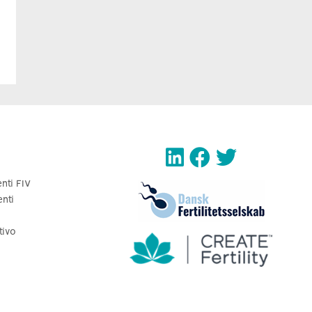
enti FIV
enti
tivo