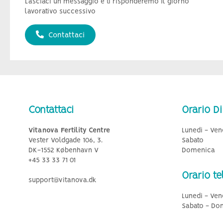
Lasciaci un messaggio e ti risponderemo il giorno
lavorativo successivo
Contattaci
Contattaci
Orario Di
Vitanova Fertility Centre
Lunedi - Ven
Vester Voldgade 106, 3.
Sabato
DK-1552 København V
Domenica
+45 33 33 71 01
Orario te
support@vitanova.dk
Lunedi - Ven
Sabato - Do