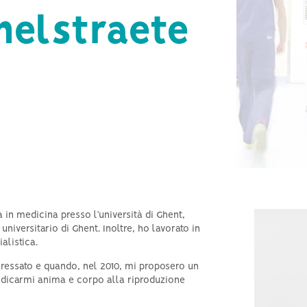
Infertilità negli uomini
helstraete
Ipertiroidismo e fertilità
Azoospermia e informazioni
generali sull’infertilità maschile
 in medicina presso l’università di Ghent,
iversitario di Ghent. Inoltre, ho lavorato in
alistica.
eressato e quando, nel 2010, mi proposero un
dedicarmi anima e corpo alla riproduzione