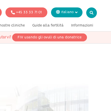
+45 33 33 71 01
Italiano
Dansk
nostre cliniche
Guide alla fertilità
Informazioni
English
Svenska
tarvi!
FIV usando gli ovuli di una donatrice
azione
Test genetici
Stampa
Français
Deutsch
donne single
coppie lesbiche
coppie