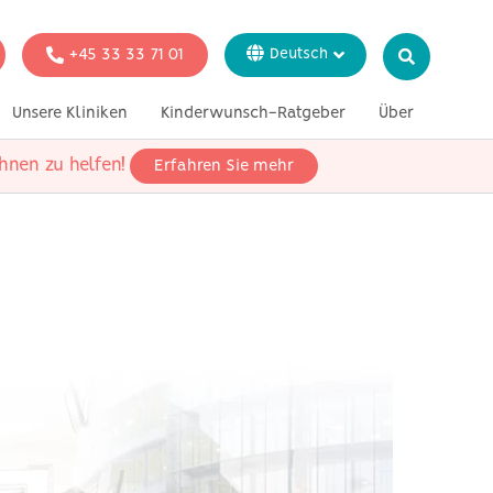
+45 33 33 71 01
Deutsch
Dansk
Unsere Kliniken
Kinderwunsch-Ratgeber
Über
English
Italiano
hnen zu helfen!
Erfahren Sie mehr
ion
Genetische Tests
In der Presse
Svenska
Français
 alleinstehende
echtliche Paare
 heterosexuelle