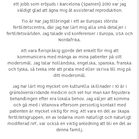
ett jobb som erbjuds i Barcelona (Spanien) 2010 var jag
väldigt glad att ägna mig åt assisterad reproduktion.
Tio år har jag tillbringat i ett av Europas största
fertilitetscentra, där jag har lärt mig alla små detaljer i
fertilitetsvärlden. Jag talade vid konferenser i Europa, USA och
Nordafrika.
Att vara flerspråkig gjorde det enkelt för mig att
kommunicera med många av mina patienter på sitt
modersmål. Jag talar holländska, engelska, spanska, franska
och tyska, så tveka inte att prata med eller skriva till mig på
ditt modersmål.
Jag har lärt mig mycket om kulturella skillnader i 10 år i
gränsöverskridande medicin och vet hur man kan finjustera
behandlingen efter era lokala behov. Jag väljer att komma
och gå med i Vitanova eftersom personlig kontakt med
patienten är mycket viktig för mig. Att vara en del av Skapa
fertilitetsgruppen, en av ledarna inom naturligt och naturligt
modifierad IVF, var också en viktig anledning att bli en del av
denna familj.