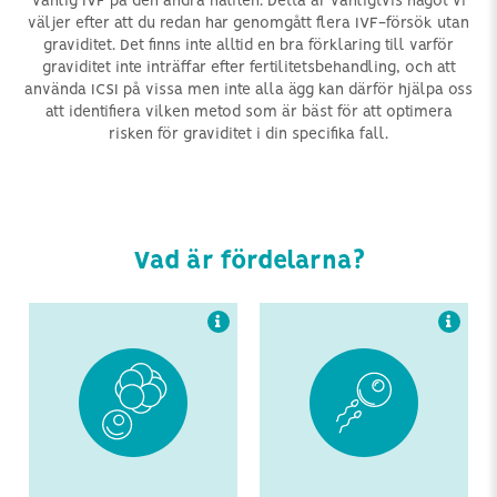
vanlig IVF på den andra hälften. Detta är vanligtvis något vi
väljer efter att du redan har genomgått flera IVF-försök utan
graviditet. Det finns inte alltid en bra förklaring till varför
Befruktning är möjlig
ICSI är effektivt för flera
även med mycket låga
olika typer av spermier
graviditet inte inträffar efter fertilitetsbehandling, och att
antal spermier. ICSI har
använda ICSI på vissa men inte alla ägg kan därför hjälpa oss
en befruktningsgrad på
att identifiera vilken metod som är bäst för att optimera
cirka 70%.
risken för graviditet i din specifika fall.
Vad är fördelarna?
Det är en mycket använd
teknik.