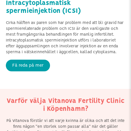
Intracytoplasmatisk
spermieinjektion (ICSI)
Cirka hälften av paren som har problem med att bli gravid har
spermierelaterade problem och ICSI är den vanligaste och
mest framgångsrika behandlingen för manlig infertilitet.
Intracytoplasmatisk spermieinjektion utförs i laboratoriet
efter ägguppsamlingen och involverar injektion av en enda
sperma i vätskeinnehållet i äggcellen, kallad cytoplasma.
Få reda på mer
är alla våra medicinska
Vi har över 15 års
team utbildade i mild
erfarenhet av att hjälpa
och naturlig IVF.
patienter från hela
Varför välja Vitanova Fertility Clinic
Europa att få tillgång till
ägg- och
i Köpenhamn?
spermadonatortjänster
för att uppfylla sin dröm
om att få ett barn.
På Vitanova förstår vi att varje kvinna är olika och att det inte
finns någon ”en storlek som passar alla” när det gäller