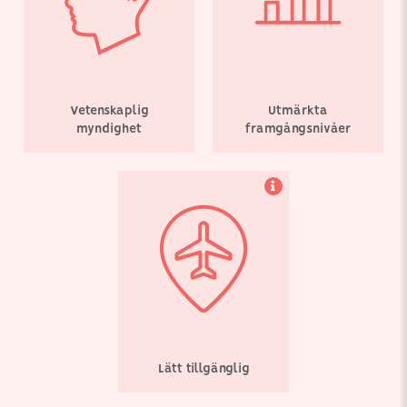
brett utbud av
fertilitetsbehandlingar
och strävar efter att göra
patientresan så enkel
som möjligt.
Vetenskaplig
Utmärkta
myndighet
framgångsnivåer
Lätt tillgänglig