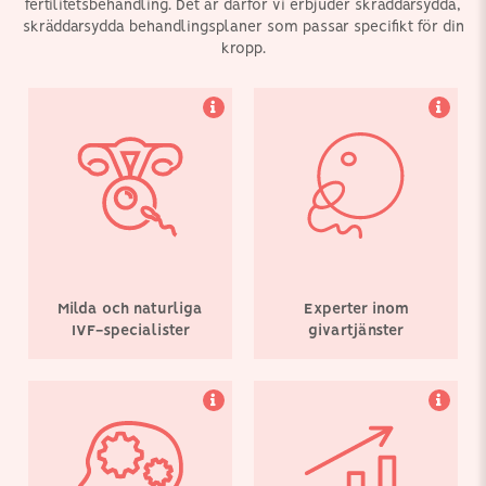
fertilitetsbehandling. Det är därför vi erbjuder skräddarsydda,
skräddarsydda behandlingsplaner som passar specifikt för din
kropp.
Vår medicinska
Vi är mycket stolta över
ledningsgrupp, arbetar
att konsekvent ha
hårt för att ligga i
uppnått utmärkta
framkant när det gäller
framgångsnivåer för
utveckling och framsteg
fertilitetsbehandling i
inom
alla åldersgrupper.
fertilitetsbehandling.
Milda och naturliga
Experter inom
IVF-specialister
givartjänster
Vi finns i Köpenhamn. Vi
ger kvinnor från hela
Europa tillgång till ett