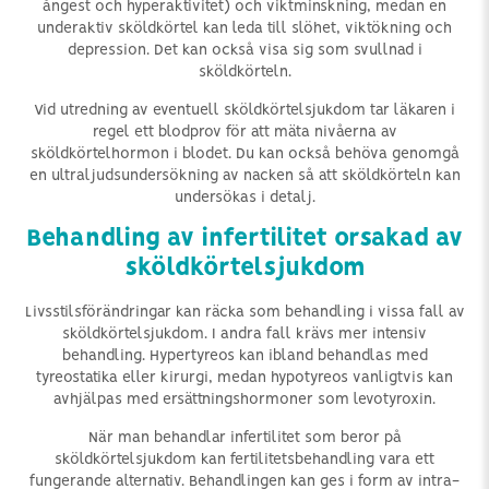
ångest och hyperaktivitet) och viktminskning, medan en
underaktiv sköldkörtel kan leda till slöhet, viktökning och
depression. Det kan också visa sig som svullnad i
sköldkörteln.
Vid utredning av eventuell sköldkörtelsjukdom tar läkaren i
regel ett blodprov för att mäta nivåerna av
sköldkörtelhormon i blodet. Du kan också behöva genomgå
en ultraljudsundersökning av nacken så att sköldkörteln kan
undersökas i detalj.
Behandling av infertilitet orsakad av
sköldkörtelsjukdom
Livsstilsförändringar kan räcka som behandling i vissa fall av
sköldkörtelsjukdom. I andra fall krävs mer intensiv
behandling. Hypertyreos kan ibland behandlas med
tyreostatika eller kirurgi, medan hypotyreos vanligtvis kan
avhjälpas med ersättningshormoner som levotyroxin.
När man behandlar infertilitet som beror på
sköldkörtelsjukdom kan fertilitetsbehandling vara ett
fungerande alternativ. Behandlingen kan ges i form av intra-