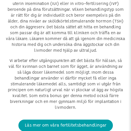
uterin insemination (IUI) eller in vitro-fertilisering (IVF)
beroende på dina förutsättningar. Vilken behandlingstyp som
är rätt för dig är individuellt och beror exempelvis på din
ålder, dina nivåer av sköldkörtelstimulerande hormon (TSH)
och din äggreserv. Det bästa sättet att hitta en behandling
som passar dig är att komma till kliniken och träffa en av
våra läkare. Läkaren kommer då att gå igenom din medicinska
historia med dig och undersöka dina äggstockar och din
livmoder med hjälp av ultraljud.
Vi arbetar efter utgångspunkten att det bästa för hälsan, så
väl för kvinnan och barnet som för ägget, är användning av
så låga doser läkemedel som möjligt. Inom dessa
behandlingar använder vi därför mycket få eller inga
stimulerande läkemedel alls, samtidigt som vi utgår från
principen om naturligt urval när vi plockar ut ägg av högsta
kvalitet. Som extra bonus ger denna metod också färre
biverkningar och en mer gynnsam miljö för implantation i
livmodern.
Läs mer om våra fertilitetsbehandlingar