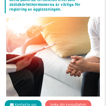
detta påverka fertiliteten eftersom
sköldkörtelhormonerna är viktiga för
reglering av ägglossningen.
Kontakta oss
boka din konsultation