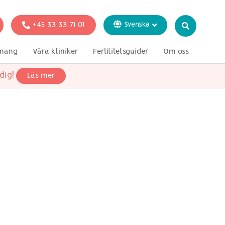
+45 33 33 71 01
Svenska
Dansk
mang
Våra kliniker
Fertilitetsguider
Om oss
English
Italiano
dig!
Läs mer
on
Mediebevakning
Genetisk testning
träffa vårt team
Français
Deutsch
ör ensamstående
 lesbiska par
r heterosexuella par