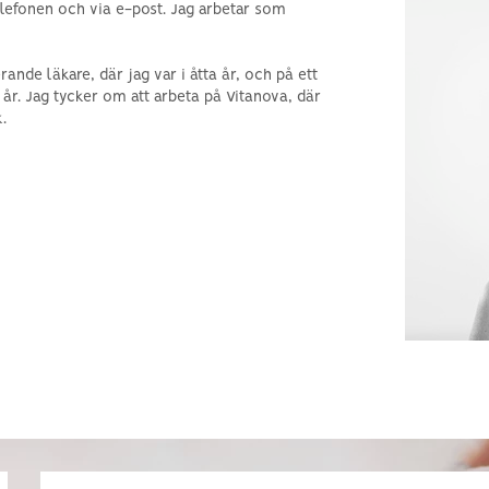
elefonen och via e-post. Jag arbetar som
Azoospermi och allmän manlig
infertilitet
nde läkare, där jag var i åtta år, och på ett
 år. Jag tycker om att arbeta på Vitanova, där
.