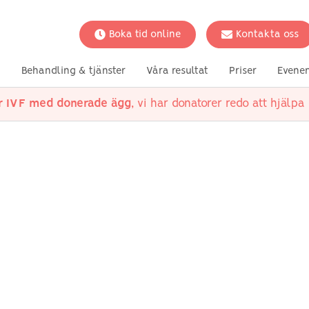
Boka tid online
Kontakta oss
Behandling & tjänster
Våra resultat
Priser
Evene
ör IVF med donerade ägg
, vi har donatorer redo att hjälpa 
ing
friskare
ler
itannien
Vetenskapliga studier
Fertilitetsbevarande
Betingelser
Din situati
 med
ad sperma
Social Freezing
Polycystiskt äggstockssyndrom
Alternativ f
(PCOS)
kvinnor
spermier
Ägglossningsstörningar
Alternativ för
ägg
Låg AMH
Alternativ fö
Endometrios
Oförklarlig infertilitet
Tubal sjukdom
Infertilitet hos män
Hypertyreoidism och fertilitet