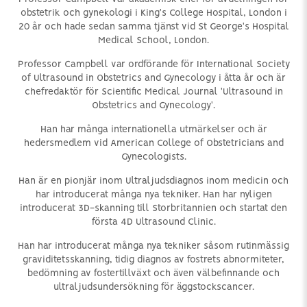
obstetrik och gynekologi i King's College Hospital, London i
20 år och hade sedan samma tjänst vid St George's Hospital
Medical School, London.
Professor Campbell var ordförande för International Society
of Ultrasound in Obstetrics and Gynecology i åtta år och är
chefredaktör för Scientific Medical Journal 'Ultrasound in
Obstetrics and Gynecology'.
Han har många internationella utmärkelser och är
hedersmedlem vid American College of Obstetricians and
Gynecologists.
Han är en pionjär inom Ultraljudsdiagnos inom medicin och
har introducerat många nya tekniker. Han har nyligen
introducerat 3D-skanning till Storbritannien och startat den
första 4D Ultrasound Clinic.
Han har introducerat många nya tekniker såsom rutinmässig
graviditetsskanning, tidig diagnos av fostrets abnormiteter,
bedömning av fostertillväxt och även välbefinnande och
ultraljudsundersökning för äggstockscancer.