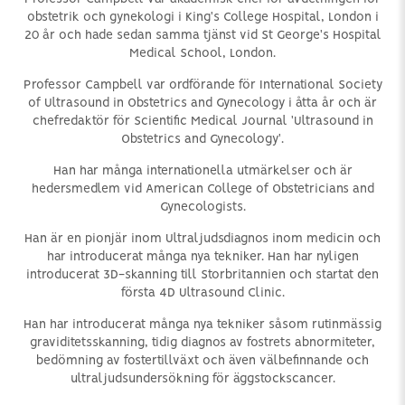
obstetrik och gynekologi i King's College Hospital, London i
20 år och hade sedan samma tjänst vid St George's Hospital
Medical School, London.
Professor Campbell var ordförande för International Society
of Ultrasound in Obstetrics and Gynecology i åtta år och är
chefredaktör för Scientific Medical Journal 'Ultrasound in
Obstetrics and Gynecology'.
Han har många internationella utmärkelser och är
hedersmedlem vid American College of Obstetricians and
Gynecologists.
Han är en pionjär inom Ultraljudsdiagnos inom medicin och
har introducerat många nya tekniker. Han har nyligen
introducerat 3D-skanning till Storbritannien och startat den
första 4D Ultrasound Clinic.
Han har introducerat många nya tekniker såsom rutinmässig
graviditetsskanning, tidig diagnos av fostrets abnormiteter,
bedömning av fostertillväxt och även välbefinnande och
ultraljudsundersökning för äggstockscancer.