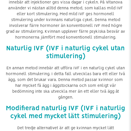
innebär att injektioner ges vissa dagar i cykeln. På Vitanova
använder vi nästan alltid denna metod, som kallas mild IVF
eller kort stimulering. Med mild IVF ges hormonell
stimulering under kvinnans naturliga cykel. Denna metod
involverar färre hormoner än konventionell IVF med högre
grad av stimulering. Kvinnan upplever färre psykiska besvär av
hormonerna jämfört med konventionell stimulering.
Naturlig IVF (IVF i naturlig cykel utan
stimulering)
En annan metod innebär att utföra IVF i en naturlig cykel utan
hormonell stimulering. I detta fall utvecklas bara ett eller två
ägg, som det brukar vara. Denna metod passar kvinnor som
har mycket få ägg i äggstockarna och som enligt vår
bedömning inte ska utveckla mer än ett eller två ägg åt
gången.
Modifierad naturlig IVF (IVF i naturlig
cykel med mycket lätt stimulering)
Det tredje alternativet är att ge kvinnan mycket lätt