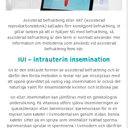
Assisterad befruktning eller ART (assisterad
reproduktionsteknik) kallades förr konstgjord befruktning. Vi
gillar tanken på att vi hjälper till med befruktning, så
assisterad befruktning är den term vi normalt använder. Mer
information om metoderna som används vid assisterad
befruktning finns här.
IUI - intrauterin insemination
IUI är den enklaste formen av assisterad befruktning och är
därför den första metoden vi testar när par misslyckas med
att uppnå graviditet på vanlig väg. Insemination är också det
naturliga valet för ensamstående kvinnor och lesbiska par.
IUI eller insemination kan jämföras med en gynekologisk
undersökning. På Vitanova utförs själva insemineringen av
sjuksköterskor eller barnmorskor. Barnmorskan för in en
mycket tunn kateter i livmoderhalsen genom slidan. Denna
kateter sitter på en spruta som innehåller tvättad sperma.
Barnmorskan sprutar in spermierna i livmodern och därifrån