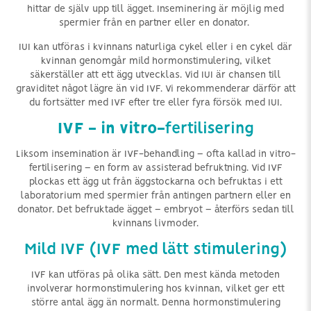
hittar de själv upp till ägget. Inseminering är möjlig med
spermier från en partner eller en donator.
IUI kan utföras i kvinnans naturliga cykel eller i en cykel där
kvinnan genomgår mild hormonstimulering, vilket
säkerställer att ett ägg utvecklas. Vid IUI är chansen till
graviditet något lägre än vid IVF. Vi rekommenderar därför att
du fortsätter med IVF efter tre eller fyra försök med IUI.
IVF - in vitro-
fertilisering
Liksom insemination är IVF-behandling – ofta kallad in vitro-
fertilisering – en form av assisterad befruktning. Vid IVF
plockas ett ägg ut från äggstockarna och befruktas i ett
laboratorium med spermier från antingen partnern eller en
donator. Det befruktade ägget – embryot – återförs sedan till
kvinnans livmoder.
Mild IVF (IVF med lätt stimulering)
IVF kan utföras på olika sätt. Den mest kända metoden
involverar hormonstimulering hos kvinnan, vilket ger ett
större antal ägg än normalt. Denna hormonstimulering