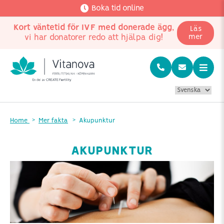
Boka tid online
Kort väntetid för IVF med donerade ägg
,
Läs
vi har donatorer redo att hjälpa dig!
mer
Home
Mer fakta
Akupunktur
AKUPUNKTUR