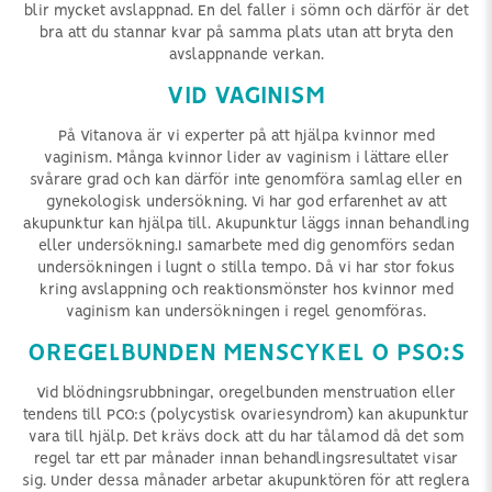
blir mycket avslappnad. En del faller i sömn och därför är det
bra att du stannar kvar på samma plats utan att bryta den
avslappnande verkan.
VID VAGINISM
På Vitanova är vi experter på att hjälpa kvinnor med
vaginism. Många kvinnor lider av vaginism i lättare eller
svårare grad och kan därför inte genomföra samlag eller en
gynekologisk undersökning. Vi har god erfarenhet av att
akupunktur kan hjälpa till. Akupunktur läggs innan behandling
eller undersökning.I samarbete med dig genomförs sedan
undersökningen i lugnt o stilla tempo. Då vi har stor fokus
kring avslappning och reaktionsmönster hos kvinnor med
vaginism kan undersökningen i regel genomföras.
OREGELBUNDEN MENSCYKEL O PSO:S
Vid blödningsrubbningar, oregelbunden menstruation eller
tendens till PCO:s (polycystisk ovariesyndrom) kan akupunktur
vara till hjälp. Det krävs dock att du har tålamod då det som
regel tar ett par månader innan behandlingsresultatet visar
sig. Under dessa månader arbetar akupunktören för att reglera