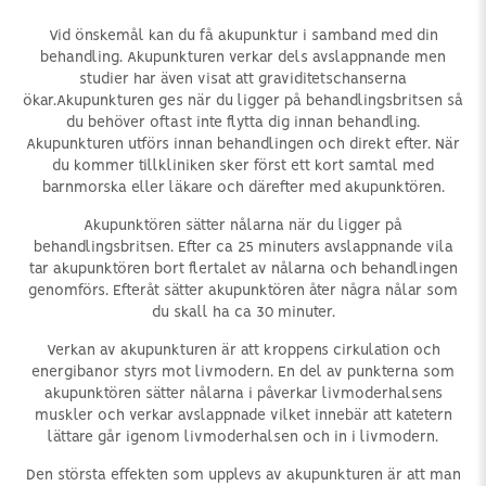
Vid önskemål kan du få akupunktur i samband med din
behandling. Akupunkturen verkar dels avslappnande men
studier har även visat att graviditetschanserna
ökar.Akupunkturen ges när du ligger på behandlingsbritsen så
du behöver oftast inte flytta dig innan behandling.
Akupunkturen utförs innan behandlingen och direkt efter. När
du kommer tillkliniken sker först ett kort samtal med
barnmorska eller läkare och därefter med akupunktören.
Akupunktören sätter nålarna när du ligger på
behandlingsbritsen. Efter ca 25 minuters avslappnande vila
tar akupunktören bort flertalet av nålarna och behandlingen
genomförs. Efteråt sätter akupunktören åter några nålar som
du skall ha ca 30 minuter.
Verkan av akupunkturen är att kroppens cirkulation och
energibanor styrs mot livmodern. En del av punkterna som
akupunktören sätter nålarna i påverkar livmoderhalsens
muskler och verkar avslappnade vilket innebär att katetern
lättare går igenom livmoderhalsen och in i livmodern.
Den största effekten som upplevs av akupunkturen är att man