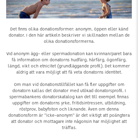
Det finns olika donationsformer: anonym, öppen eller känd
donator. I den här artikeln beskriver vi skillnaden mellan de
olika donationsformerna.
Vid anonym ägg- eller spermadonation kan kvinnan/paret bara
få information om donatorns hudfärg, hårfärg, ögonfärg,
längd, vikt och etnicitet (grundläggande profil). Det kommer
aldrig att vara möjligt att få veta donatorns identitet.
Om man vid donationstillfället kan få fler uppgifter om
donatorn kallas det donator med utökad donatorsprofil. I
spermabankens donatorskatalog kan det till exempel finnas
uppgifter om donatorns yrke, fritidsintressen, utbildning,
röstprov, babyfoton och liknande. Även om denna
donationsform är ”icke-anonym” är det viktigt att poängtera
att donator och mottagare inte någonsin har möjlighet att
träffas.