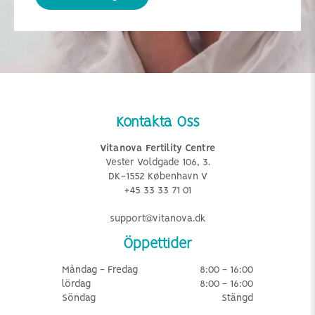
Kontakta Oss
Vitanova Fertility Centre
Vester Voldgade 106, 3.
DK-1552 København V
+45 33 33 71 01
support@vitanova.dk
Öppettider
Måndag - Fredag
8:00 - 16:00
lördag
8:00 - 16:00
Söndag
Stängd