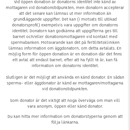
Vid öppen donation är donatorns identitet inte känd av
mottagaren vid donationstidpunkten, men donatorn accepterar
att det senare kan lämnas ut mer information än
grundläggande uppgifter. Det kan (i motsats till utökad
donatorsprofil) exempelvis vara uppgifter om donatorns
identitet. Donatorn kan godkänna att uppgifterna ges till
barnet och/eller donationsmottagaren vid kontakt med
spermabanken. Motsvarande kan det på fertilitetskliniken
lämnas information om äggdonatorn, om detta avtalats. En
möjlig form för öppen donation är en donation där det finns
ett avtal att endast barnet, efter att ha fyllt 18 år, kan få
information om donatorns identitet.
Slutligen är det möjligt att använda en känd donator. En sådan
sperma- eller äggdonator är känd av mottagaren/mottagarna
vid donationstidpunkten.
Som donator är det viktigt att noga överväga om man vill
vara anonym, öppen eller känd donator.
Du kan hitta mer information om donatorstyperna genom att
följa länkarna.