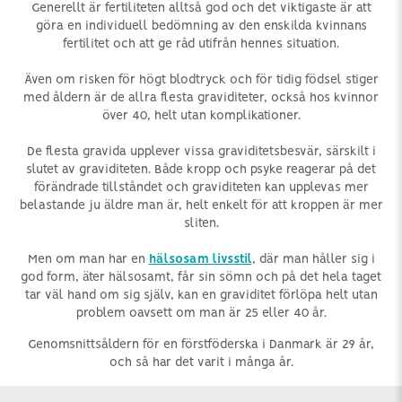
Generellt är fertiliteten alltså god och det viktigaste är att
göra en individuell bedömning av den enskilda kvinnans
fertilitet och att ge råd utifrån hennes situation.
Även om risken för högt blodtryck och för tidig födsel stiger
med åldern är de allra flesta graviditeter, också hos kvinnor
över 40, helt utan komplikationer.
De flesta gravida upplever vissa graviditetsbesvär, särskilt i
slutet av graviditeten. Både kropp och psyke reagerar på det
förändrade tillståndet och graviditeten kan upplevas mer
belastande ju äldre man är, helt enkelt för att kroppen är mer
sliten.
Men om man har en
hälsosam livsstil
, där man håller sig i
god form, äter hälsosamt, får sin sömn och på det hela taget
tar väl hand om sig själv, kan en graviditet förlöpa helt utan
problem oavsett om man är 25 eller 40 år.
Genomsnittsåldern för en förstföderska i Danmark är 29 år,
och så har det varit i många år.