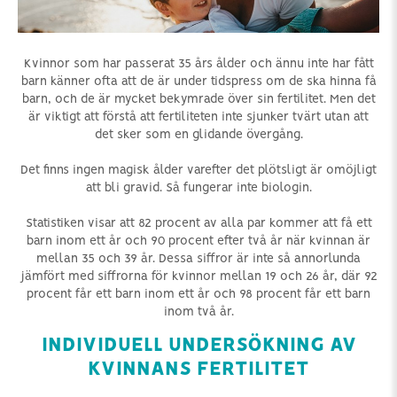
Kvinnor som har passerat 35 års ålder och ännu inte har fått
barn känner ofta att de är under tidspress om de ska hinna få
barn, och de är mycket bekymrade över sin fertilitet. Men det
är viktigt att förstå att fertiliteten inte sjunker tvärt utan att
det sker som en glidande övergång.
Det finns ingen magisk ålder varefter det plötsligt är omöjligt
att bli gravid. Så fungerar inte biologin.
Statistiken visar att 82 procent av alla par kommer att få ett
barn inom ett år och 90 procent efter två år när kvinnan är
mellan 35 och 39 år. Dessa siffror är inte så annorlunda
jämfört med siffrorna för kvinnor mellan 19 och 26 år, där 92
procent får ett barn inom ett år och 98 procent får ett barn
inom två år.
INDIVIDUELL UNDERSÖKNING AV
KVINNANS FERTILITET