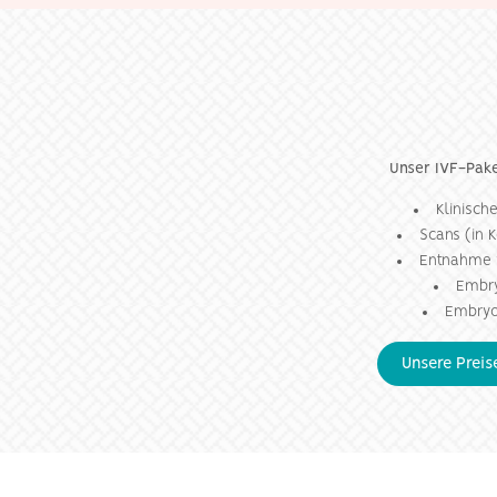
Unser IVF-Pake
Klinisch
Scans (in 
Entnahme v
Embry
Embryo
Unsere Prei