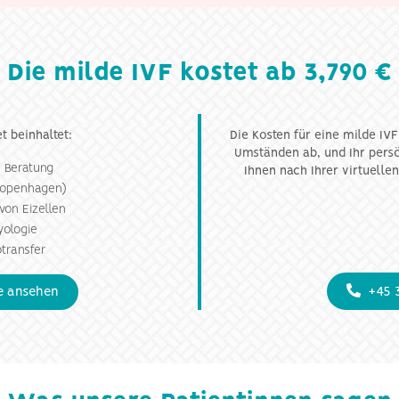
Die milde IVF kostet ab 3,790 €
t beinhaltet:
Die Kosten für eine milde IV
Umständen ab, und Ihr pers
e Beratung
Ihnen nach Ihrer virtuellen
Kopenhagen)
on Eizellen
ologie
transfer
se ansehen
+45 3