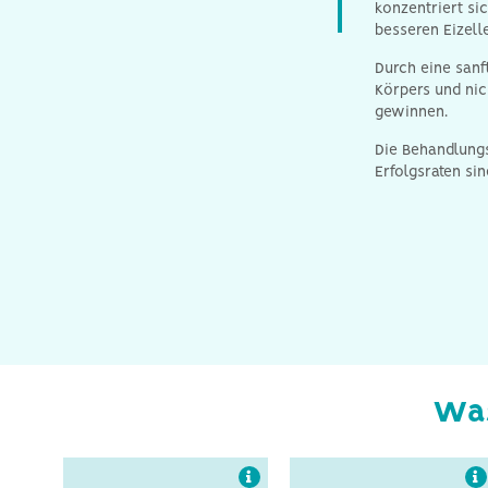
konzentriert si
besseren Eizell
Durch eine sanf
Körpers und nic
gewinnen.
Die Behandlungs
Erfolgsraten si
Studien haben gezeigt,
Medikamente mit hoher
dass die Qualität von
Stimulation können die
Eizellen und Embryonen
Implantation nachteilig
bei der milden IVF im
beeinflussen. Eine milde
Vergleich zur
IVF unterstützt eine
konventionellen IVF
günstigere
besser ist.
Gebärmutterschleimhaut.
Was