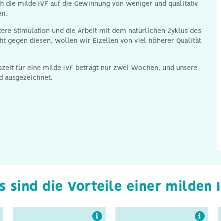
ch die milde IVF auf die Gewinnung von weniger und qualitativ
en.
tere Stimulation und die Arbeit mit dem natürlichen Zyklus des
ht gegen diesen, wollen wir Eizellen von viel höherer Qualität
zeit für eine milde IVF beträgt nur zwei Wochen, und unsere
nd ausgezeichnet.
Die milde IVF-
Im Vergleich zur
Behandlung ist deutlich
konventionellen IVF gibt
kürzer als die
es bei der milden IVF
konventionelle
keine
Behandlung und dauert
Hormonunterdrückung
nur 2 Wochen.
(„Downregulation“).
 sind die Vorteile einer milden 