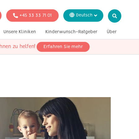
+45 33 33 71 01
Deutsch
Dansk
Unsere Kliniken
Kinderwunsch-Ratgeber
Über
English
Italiano
hnen zu helfen!
Erfahren Sie mehr
ion
Genetische Tests
In der Presse
Svenska
Français
 alleinstehende
echtliche Paare
 heterosexuelle