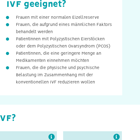
IVF geeignet?
Frauen mit einer normalen Eizellreserve
Frauen, die aufgrund eines männlichen Faktors
behandelt werden
Patientinnen mit Polyzystischen Eierstöcken
oder dem Polyzystischen Ovarsyndrom (PCOS)
Patientinnen, die eine geringere Menge an
Das Risiko eines
Die milde IVF hat
ovariellen
ausgezeichnete
Medikamenten einnehmen möchten
Überstimulationssyndroms
Erfolgsraten und
(OHSS) ist bei der milden
Frauen, die die physische und psychische
vermeidet viele der
IVF reduziert.
Nebenwirkungen,
Belastung im Zusammenhang mit der
Komplikationen und
Kosten der
konventionellen IVF reduzieren wollen
konventionellen IVF-
Behandlung.
IVF?