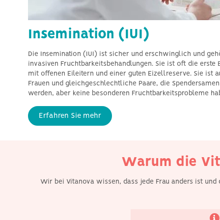
Insemination (IUI)
Die Insemination (IUI) ist sicher und erschwinglich und ge
invasiven Fruchtbarkeitsbehandlungen. Sie ist oft die erste
mit offenen Eileitern und einer guten Eizellreserve. Sie ist 
Frauen und gleichgeschlechtliche Paare, die Spendersame
werden, aber keine besonderen Fruchtbarkeitsprobleme ha
Wir verfügen über mehr
als 15 Jahre Erfahrung
darin, Patientinnen aus
Erfahren Sie mehr
ganz Europa den Zugang
zu Eizell- und
Samenspenden zu
erleichtern, um ihren
Traum von einem Kind zu
erfüllen.
Warum die Vit
Wir bei Vitanova wissen, dass jede Frau anders ist und