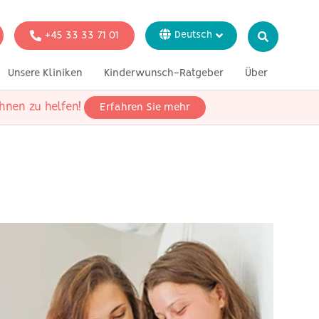
+45 33 33 71 01
Deutsch
Dansk
Unsere Kliniken
Kinderwunsch-Ratgeber
Über
English
Italiano
hnen zu helfen!
Erfahren Sie mehr
ion
Genetische Tests
In der Presse
Svenska
Français
 alleinstehende
echtliche Paare
 heterosexuelle