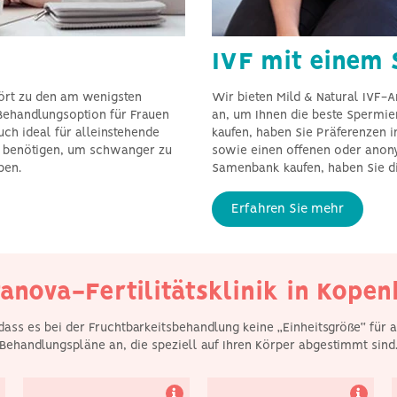
IVF mit einem
hört zu den am wenigsten
Wir bieten Mild & Natural IVF-
 Behandlungsoption für Frauen
an, um Ihnen die beste Spermie
auch ideal für alleinstehende
kaufen, haben Sie Präferenzen i
n benötigen, um schwanger zu
sowie einen offenen oder anon
ben.
Samenbank kaufen, haben Sie di
Wir verstehen, dass
Wir sind sehr stolz
beide Partnerinnen voll
darauf, dass wir
einbezogen werden
durchweg hervorragende
Erfahren Sie mehr
wollen, und wir werden
Erfolgsraten bei der
Sie beide bei jedem
Fertilitätsbehandlung in
Schritt unterstützen.
allen Altersgruppen
erzielt haben.
anova-Fertilitätsklinik in Kope
 dass es bei der Fruchtbarkeitsbehandlung keine „Einheitsgröße“ für 
Behandlungspläne an, die speziell auf Ihren Körper abgestimmt sind