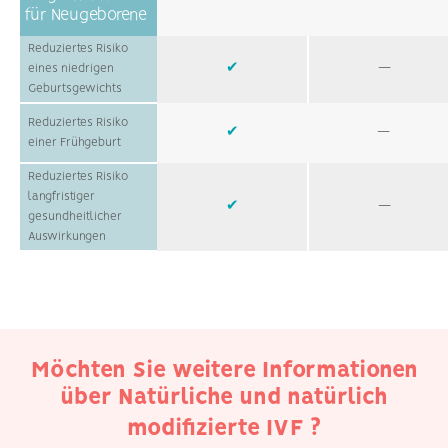
für Neugeborene
Reduziertes Risiko
✔
—
eines niedrigen
Geburtsgewichts
Reduziertes Risiko
✔
—
einer Frühgeburt
Reduziertes Risiko
langfristiger
✔
—
gesundheitlicher
Auswirkungen
Möchten Sie weitere Informationen
über Natürliche und natürlich
modifizierte IVF ?