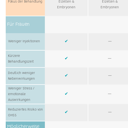
Fokus der Behandlung
Eizellen &
Eizellen &
Embryonen
Embryonen
Für Frauen
Weniger Injektionen
✔
—
Kürzere
✔
—
Behandlungszeit
Deutlich weniger
✔
—
Nebenwirkungen
Weniger Stress /
✔
—
emotionale
Auswirkungen
Reduziertes Risiko von
✔
—
OHSS
Möglicherweise