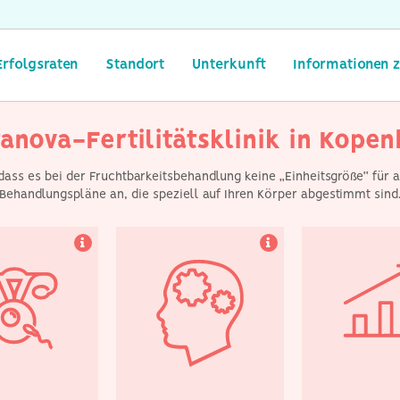
ser gesamtes
Unser medizinisches
Wir sind seh
sches team in
Team und arbeite hart
darauf, da
nd natürlicher
daran, an der Spitze des
durchweg herv
ausgebildet
Fachgebiets zu bleiben
Erfolgsraten
und die neuesten
Fertilitätsbeh
Erfolgsraten
Standort
Unterkunft
Informationen z
Fortschritte in der
allen Alters
Behandlung zu
erzielt h
entwickeln.
anova-Fertilitätsklinik in Kope
 dass es bei der Fruchtbarkeitsbehandlung keine „Einheitsgröße“ für 
Behandlungspläne an, die speziell auf Ihren Körper abgestimmt sind