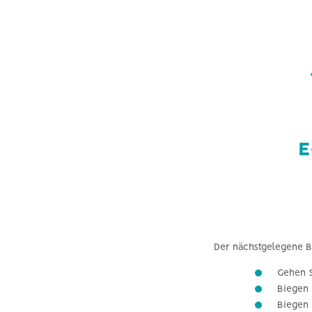
E
Der nächstgelegene B
Gehen S
Biegen 
Biegen 