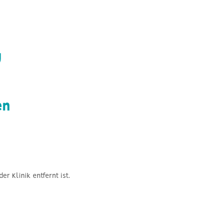
g
en
 Klinik entfernt ist.