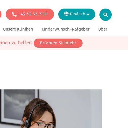
+45 33 33 71 01
Deutsch
Dansk
Unsere Kliniken
Kinderwunsch-Ratgeber
Über
English
Italiano
hnen zu helfen!
Erfahren Sie mehr
ion
Genetische Tests
In der Presse
Svenska
Français
 alleinstehende
echtliche Paare
 heterosexuelle