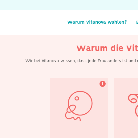
Wir haben mehr als 15
Ist un
Jahre Erfahrung darin,
medizini
Patientinnen aus ganz
milder u
Europa den Zugang zu
IVF 
Eizell- und
Warum Vitanova wählen?
Samenspenden zu
erleichtern, damit sie
sich ihren Traum von
einem Kind erfüllen
können.
Warum die Vit
Wir bei Vitanova wissen, dass jede Frau anders ist und