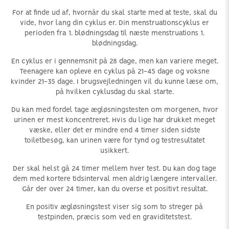
For at finde ud af, hvornår du skal starte med at teste, skal du
vide, hvor lang din cyklus er. Din menstruationscyklus er
perioden fra 1. blødningsdag til næste menstruations 1.
blødningsdag.
En cyklus er i gennemsnit på 28 dage, men kan variere meget.
Teenagere kan opleve en cyklus på 21-45 dage og voksne
kvinder 21-35 dage. I brugsvejledningen vil du kunne læse om,
på hvilken cyklusdag du skal starte.
Du kan med fordel tage ægløsningstesten om morgenen, hvor
urinen er mest koncentreret. Hvis du lige har drukket meget
væske, eller det er mindre end 4 timer siden sidste
toiletbesøg, kan urinen være for tynd og testresultatet
usikkert.
Der skal helst gå 24 timer mellem hver test. Du kan dog tage
dem med kortere tidsinterval men aldrig længere intervaller.
Går der over 24 timer, kan du overse et positivt resultat.
En positiv ægløsningstest viser sig som to streger på
testpinden, præcis som ved en graviditetstest.