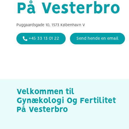
forklaret
På Vesterbro
Sammenligning af naturlig IVF
med konventionel IVF
Puggaardsgade 10, 1573 København V
+45 33 13 01 22
Send hende en email
Velkommen til
Gynækologi Og Fertilitet
På Vesterbro