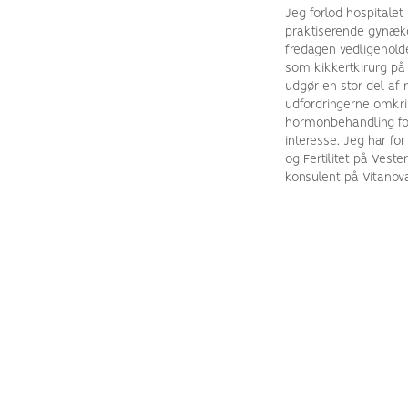
Jeg forlod hospitalet
praktiserende gynæko
fredagen vedligehold
som kikkertkirurg på e
udgør en stor del af 
udfordringerne omkr
hormonbehandling for
interesse. Jeg har fo
og Fertilitet på Vest
konsulent på Vitanov