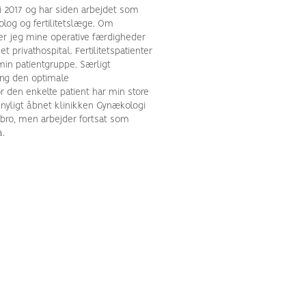
 i 2017 og har siden arbejdet som
log og fertilitetslæge. Om
er jeg mine operative færdigheder
t privathospital. Fertilitetspatienter
min patientgruppe. Særligt
ing den optimale
 den enkelte patient har min store
r nyligt åbnet klinikken Gynækologi
erbro, men arbejder fortsat som
a.