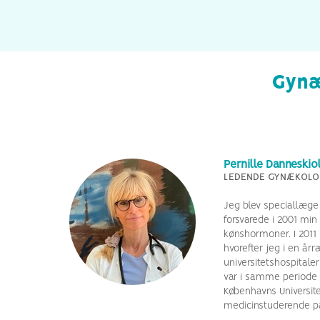
Gynæ
Pernille Danneskio
LEDENDE GYNÆKOLO
Jeg blev speciallæge 
forsvarede i 2001 min
kønshormoner. I 2011
hvorefter jeg i en år
universitetshospitaler
var i samme periode 
Københavns Universit
medicinstuderende på