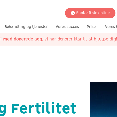
Book aftale online
Behandling og tjenester
Vores succes
Priser
Vores 
VF med donerede aeg
, vi har donorer klar til at hjælpe dig!
ger
undere
kker
ungsted
ørgsmål
mød vores team
Fertilitetsbevarelse
partnerklinik Vesterbro
Medicinske tilstande
videnskabelige
Din situati
UK klinik
undersøgelser
 med
Social nedfrysning
Polycystisk ovariesyndrom
Valgmulighed
kvinder
prøver
Ægløsningsforstyrrelser
Muligheder fo
g IVF
Lav AMH
Muligheder f
ation
Endometriose
par
ner
Uforklarlig infertilitet
Rådgivning
Skjoldbruskkirtelsygdomme
Tubar sygdom
 Fertilitet
Infertilitet hos mænd