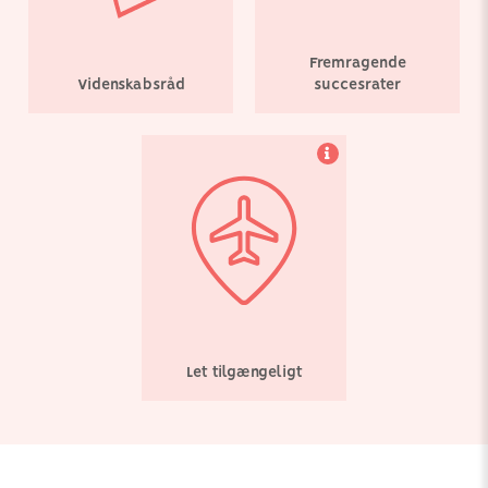
fertilitetsrejse så enkel
som muligt.
Fremragende
Videnskabsråd
succesrater
Let tilgængeligt