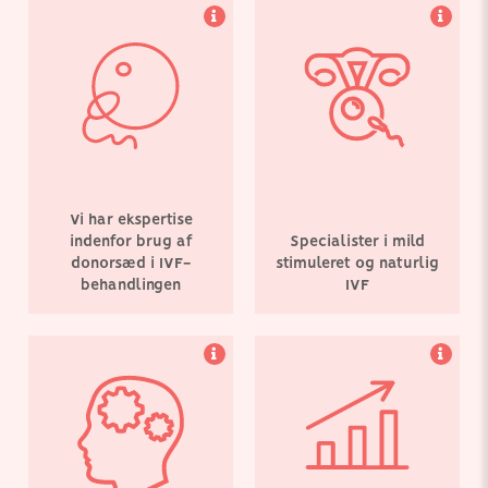
Vores medicinske team
Vi er meget stolte over
arbejder hårdt på fortsat
konsekvent at have
at udvikle og skabe
opnået fremragende
fremskridt i
succesrate for
fertilitetsbehandling.
fertilitetsbehandling på
tværs af alle
aldersgrupper.
Vi har ekspertise
indenfor brug af
Specialister i mild
donorsæd i IVF-
stimuleret og naturlig
behandlingen
IVF
Vores klinik ligger i
centrum af København.
Vi giver kvinder fra hele
Europa adgang til en
bred vifte af
fertilitetsbehandlinger og
stræber efter at gøre din