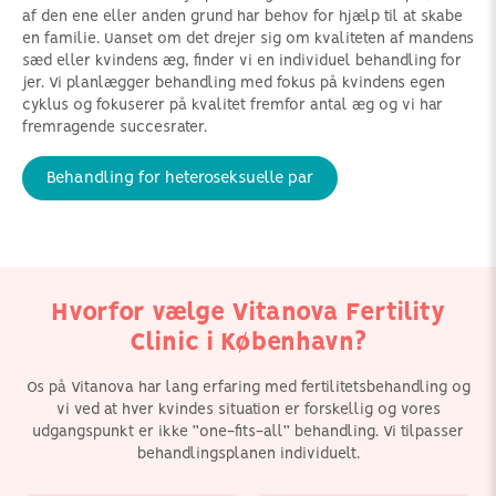
af den ene eller anden grund har behov for hjælp til at skabe
en familie. Uanset om det drejer sig om kvaliteten af mandens
sæd eller kvindens æg, finder vi en individuel behandling for
jer. Vi planlægger behandling med fokus på kvindens egen
cyklus og fokuserer på kvalitet fremfor antal æg og vi har
fremragende succesrater.
Behandling for heteroseksuelle par
Vi har over 15 års erfaring
Alle i vores
med at hjælpe enlige
behandlingsteam er
kvinder og par med brug
uddannet og vejledesi
af æg- eller sæddonor
mild stimuleret og
for at opfylde deres drøm
naturlig cyklus.
om at skabe en familie.
Hvorfor vælge Vitanova Fertility
Clinic i København?
Os på Vitanova har lang erfaring med fertilitetsbehandling og
vi ved at hver kvindes situation er forskellig og vores
udgangspunkt er ikke ”one-fits-all” behandling. Vi tilpasser
behandlingsplanen individuelt.