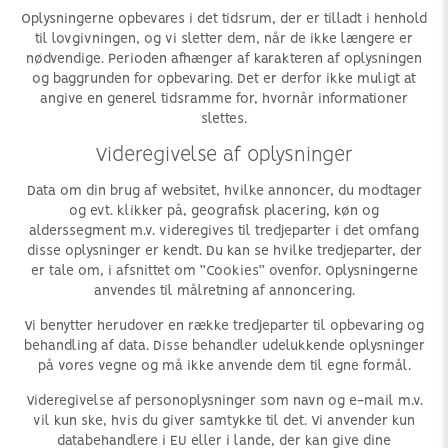
Oplysningerne opbevares i det tidsrum, der er tilladt i henhold
til lovgivningen, og vi sletter dem, når de ikke længere er
nødvendige. Perioden afhænger af karakteren af oplysningen
og baggrunden for opbevaring. Det er derfor ikke muligt at
angive en generel tidsramme for, hvornår informationer
slettes.
Videregivelse af oplysninger
Data om din brug af websitet, hvilke annoncer, du modtager
og evt. klikker på, geografisk placering, køn og
alderssegment m.v. videregives til tredjeparter i det omfang
disse oplysninger er kendt. Du kan se hvilke tredjeparter, der
er tale om, i afsnittet om ”Cookies” ovenfor. Oplysningerne
anvendes til målretning af annoncering.
Vi benytter herudover en række tredjeparter til opbevaring og
behandling af data. Disse behandler udelukkende oplysninger
på vores vegne og må ikke anvende dem til egne formål.
Videregivelse af personoplysninger som navn og e-mail m.v.
vil kun ske, hvis du giver samtykke til det. Vi anvender kun
databehandlere i EU eller i lande, der kan give dine