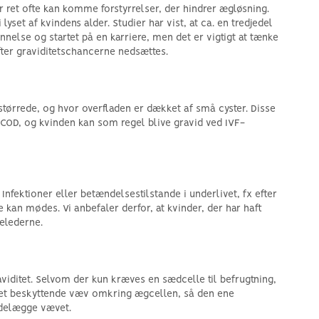
r ret ofte kan komme forstyrrelser, der hindrer ægløsning.
yset af kvindens alder. Studier har vist, at ca. en tredjedel
annelse og startet på en karriere, men det er vigtigt at tænke
refter graviditetschancerne nedsættes.
rstørrede, og hvor overfladen er dækket af små cyster. Disse
 PCOD, og kvinden kan som regel blive gravid ved IVF-
fektioner eller betændelsestilstande i underlivet, fx efter
n mødes. Vi anbefaler derfor, at kvinder, der har haft
gelederne.
aviditet. Selvom der kun kræves en sædcelle til befrugtning,
 det beskyttende væv omkring ægcellen, så den ene
ødelægge vævet.