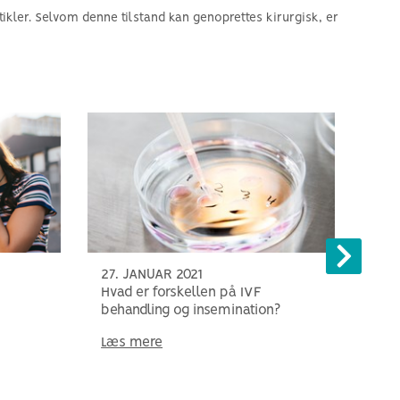
tikler. Selvom denne tilstand kan genoprettes kirurgisk, er
27. JANUAR 2021
27.
Hvad er forskellen på IVF
Det 
behandling og insemination?
vær
Læs mere
Læs