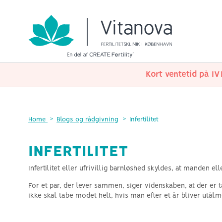
Kort ventetid på I
Fertilitetsbehandling
Succesrater
Behandlingspriser
København
Webinarer
Blogs og rådgivning
om os
Hvorfor Vitanova
Donorbehandlin
Sikrere IVF og s
3 cyklus IVF-pa
partnerklinik R
Ofte stillede sp
babyer
Virtuel konsultations
Hvorfor kvinder vælger
Insemination (IUI)
Sæddonor
naturlige og milde IVF-
donorsæd
Home
Blogs og rådgivning
Infertilitet
Insemination
Obligatoriske blod
behandlinger.
IVF med donorsæd
Mild stimulering IVF
Forskellen på IUI o
Hvorfor naturlig IVF er bedre for
IVF med donoræg
INFERTILITET
Naturlig cyklus IVF
babyer
Indledende konsult
Bliv ægdonor
Intracytoplasmisk
Hvorfor naturlig og mild IVF er
Medicin og hormo
Infertilitet eller ufrivillig barnløshed skyldes, at manden 
sperminjektion (ICSI)
det rigtige valg
For et par, der lever sammen, siger videnskaben, at der er t
Mild vs. Naturlig IVF - Hvad er
ikke skal tabe modet helt, hvis man efter et år bliver utålm
forskellen?
Centrale fertilitetsbetingelser