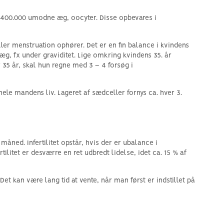
 ca. 400.000 umodne æg, oocyter. Disse opbevares i
eller menstruation ophører. Det er en fin balance i kvindens
æg, fx under graviditet. Lige omkring kvindens 35. år
r 35 år, skal hun regne med 3 – 4 forsøg i
le mandens liv. Lageret af sædceller fornys ca. hver 3.
åned. Infertilitet opstår, hvis der er ubalance i
ilitet er desværre en ret udbredt lidelse, idet ca. 15 % af
 Det kan være lang tid at vente, når man først er indstillet på