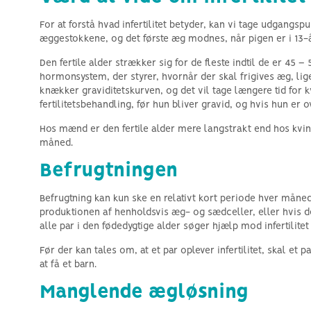
For at forstå hvad infertilitet betyder, kan vi tage udgangsp
æggestokkene, og det første æg modnes, når pigen er i 13-å
Den fertile alder strækker sig for de fleste indtil de er 45 
hormonsystem, der styrer, hvornår der skal frigives æg, lig
knækker graviditetskurven, og det vil tage længere tid for kv
fertilitetsbehandling, før hun bliver gravid, og hvis hun er 
Hos mænd er den fertile alder mere langstrakt end hos kvin
måned.
Befrugtningen
Befrugtning kan kun ske en relativt kort periode hver måned,
produktionen af henholdsvis æg- og sædceller, eller hvis der
alle par i den fødedygtige alder søger hjælp mod infertilite
Før der kan tales om, at et par oplever infertilitet, skal et 
at få et barn.
Manglende ægløsning