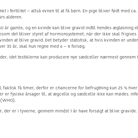
unkt i fertilitet – altså evnen til at få børn. En pige bliver født med
rs alderen.
– 50 år gamle, og en kvinde kan blive gravid indtil hendes ægløsning 
esom det bliver styret af hormonsystemet, når der ikke skal frigives 
inden at blive gravid. Det betyder statistisk, at hvis kvinden er unde
over 35 år, skal hun regne med 6 – 8 forsøg.
der, idet testiklerne kan producere nye sædceller nærmest gennem he
 faktisk få timer, derfor er chancerne for befrugtning kun 25 % hver m
 er fysiske årsager til, at ægcelle og sædcelle ikke kan mødes. Infert
t (WHO).
par, der er i tyverne, gennem mindst 1 år have forsøgt at blive gravide.