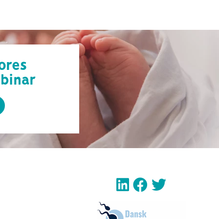
vores
binar