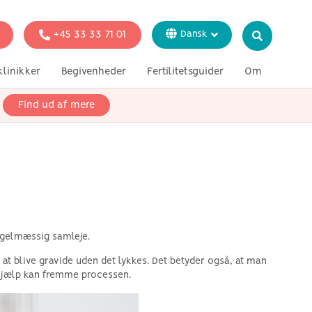
+45 33 33 71 01
Dansk
English
klinikker
Begivenheder
Fertilitetsguider
Om
Italiano
Svenska
Find ud af mere
on
Genetiske tests
i pressen
Français
Deutsch
er for enlige
r lesbiske par
or heteroseksuelle
regelmæssig samleje.
t at blive gravide uden det lykkes. Det betyder også, at man
er hjælp kan fremme processen.