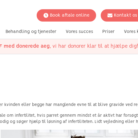
Book aftale online
Kontakt os
Behandling og tjenester
Vores succes
Priser
Vores 
VF med donerede aeg
, vi har donorer klar til at hjælpe dig!
ger
undere
kker
ungsted
ørgsmål
mød vores team
Fertilitetsbevarelse
partnerklinik Vesterbro
Medicinske tilstande
videnskabelige
Din situati
UK klinik
undersøgelser
 med
Social nedfrysning
Polycystisk ovariesyndrom
Valgmulighed
kvinder
prøver
Ægløsningsforstyrrelser
Muligheder fo
g IVF
Lav AMH
Muligheder f
ation
Endometriose
par
ner
Uforklarlig infertilitet
eller kvinden eller begge har manglende evne til at blive gravide ved 
Rådgivning
Skjoldbruskkirtelsygdomme
ale om infertilitet, hvis parret gennem mindst et år aktivt har forsøg
odig og søger hjælp til løsning af infertiliteten. Lidt vejledning ell
Tubar sygdom
Infertilitet hos mænd