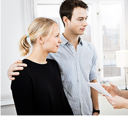
Hyperthyroidisme og fertilitet
Azoospermi
t