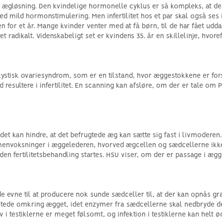
de ægløsning. Den kvindelige hormonelle cyklus er så kompleks, at de
d mild hormonstimulering. Men infertilitet hos et par skal også ses i l
nden for et år. Mange kvinder venter med at få børn, til de har fået udd
tet radikalt. Videnskabeligt set er kvindens 35. år en skillelinje, hvo
lycystisk ovariesyndrom, som er en tilstand, hvor æggestokkene er fo
esultere i infertilitet. En scanning kan afsløre, om der er tale om
kan hindre, at det befrugtede æg kan sætte sig fast i livmoderen. In
nvoksninger i æggelederen, hvorved ægcellen og sædcellerne ikke ka
den fertilitetsbehandling startes. HSU viser, om der er passage i æg
de evne til at producere nok sunde sædceller til, at der kan opnås gr
l stede omkring ægget, idet enzymer fra sædcellerne skal nedbryde
 testiklerne er meget følsomt, og infektion i testiklerne kan helt 