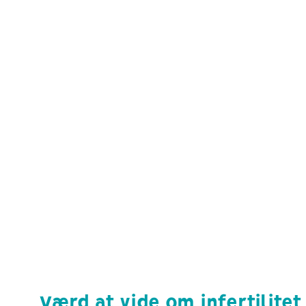
forklaret
Sammenligning af naturlig IVF
med konventionel IVF
Værd at vide om infertilite