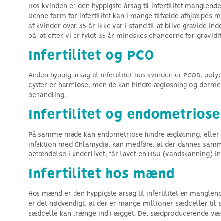
Hos kvinden er den hyppigste årsag til infertilitet manglen
Denne form for infertilitet kan i mange tilfælde afhjælpes me
af kvinder over 35 år ikke var i stand til at blive gravide i
på, at efter vi er fyldt 35 år mindskes chancerne for gravidi
Infertilitet og PCO
Anden hyppig årsag til infertilitet hos kvinden er PCOD, po
cyster er harmløse, men de kan hindre ægløsning og dermed r
behandling.
Infertilitet og endometriose
På samme måde kan endometriose hindre ægløsning, eller det 
infektion med Chlamydia, kan medføre, at der dannes samme
betændelse i underlivet, får lavet en HSU (vandskanning) in
Infertilitet hos mænd
Hos mænd er den hyppigste årsag til infertilitet en manglen
er det nødvendigt, at der er mange millioner sædceller ti
sædcelle kan trænge ind i ægget. Det sædproducerende væv i